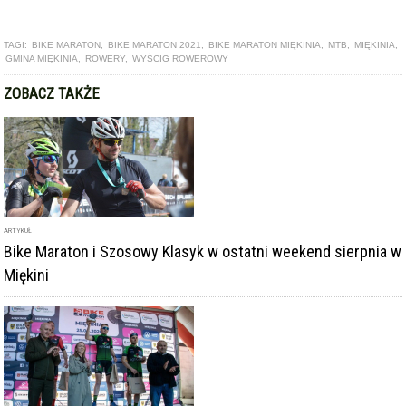
ARTYKUŁ
Bike Maraton i Szosowy Klasyk w ostatni weekend sierpnia w
Miękini
GALERIA
Miękinia rozpoczęła sezon rowerowy. Setki uczestników na
starcie Bike Maratonu [zdjęcia]