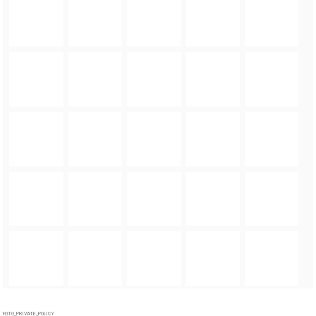
FOTO_PRIVATE_POLICY
TAGI:
BIKE MARATON
,
BIKE MARATON 2021
,
BIKE MARATON MIĘKINIA
,
MTB
,
MIĘKINIA
,
GMINA MIĘKINIA
,
ROWERY
,
WYŚCIG ROWEROWY
ZOBACZ TAKŻE