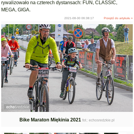
rywalizowało na czterech dystansach: FUN, CLASSIC,
MEGA, GIGA.
2021-08-30 06:38:17
Przejdź do artykułu »
Bike Maraton Miękinia 2021
fot.: echosredzkie.pl