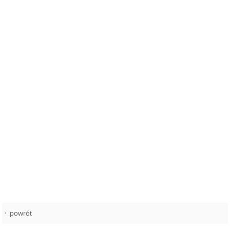
powrót
REKLAMA
NAJCZĘŚCIEJ CZYTANE
KRYNICZNO
Święto plonów z wielkimi
1
koncertami! Danzel i Sobota