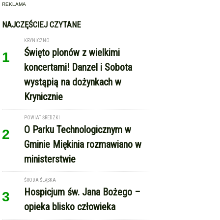
wystąpią na dożynkach w
Krynicznie
POWIAT ŚREDZKI
O Parku Technologicznym w
2
Gminie Miękinia rozmawiano w
ministerstwie
ŚRODA ŚLĄSKA
Hospicjum św. Jana Bożego –
3
opieka blisko człowieka
WILKSZYN, GM. MIĘKINIA
Budowa kanalizacji sanitarnej w
4
Wilkszynie – prace idą pełną
parą