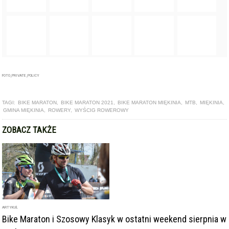
FOTO_PRIVATE_POLICY
TAGI:
BIKE MARATON
,
BIKE MARATON 2021
,
BIKE MARATON MIĘKINIA
,
MTB
,
MIĘKINIA
,
GMINA MIĘKINIA
,
ROWERY
,
WYŚCIG ROWEROWY
ZOBACZ TAKŻE
ARTYKUŁ
Bike Maraton i Szosowy Klasyk w ostatni weekend sierpnia w
Miękini