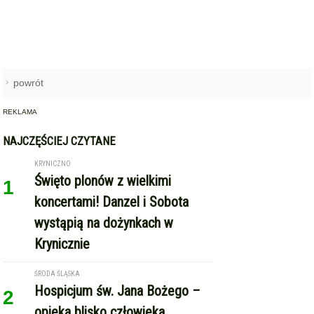
REKLAMA
NAJCZĘŚCIEJ CZYTANE
KRYNICZNO
Święto plonów z wielkimi
1
koncertami! Danzel i Sobota
wystąpią na dożynkach w
Krynicznie
ŚRODA ŚLĄSKA
Hospicjum św. Jana Bożego –
2
opieka blisko człowieka
POWIAT ŚREDZKI
W domu 35-latka policjanci
3
zabezpieczyli blisko pół
kilograma marihuany