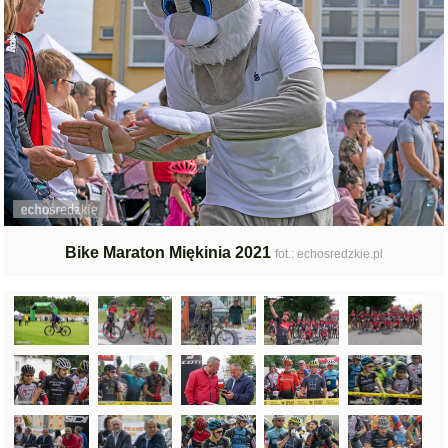
Bike Maraton Miękinia 2021
fot.: echosredzkie.pl