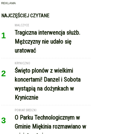
REKLAMA
NAJCZĘŚCIEJ CZYTANE
MALCZYCE
Tragiczna interwencja służb.
1
Mężczyzny nie udało się
uratować
KRYNICZNO
Święto plonów z wielkimi
2
koncertami! Danzel i Sobota
wystąpią na dożynkach w
Krynicznie
POWIAT ŚREDZKI
O Parku Technologicznym w
3
Gminie Miękinia rozmawiano w