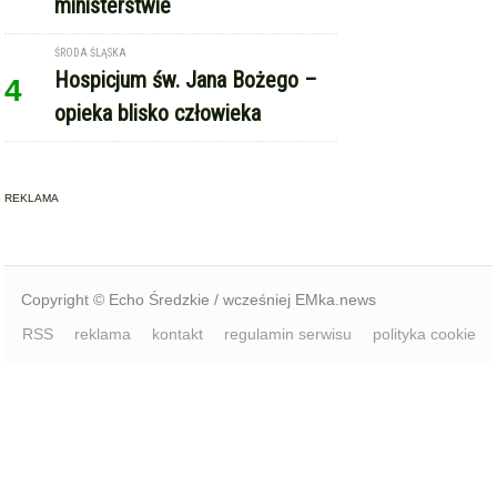
ministerstwie
ŚRODA ŚLĄSKA
Hospicjum św. Jana Bożego –
4
opieka blisko człowieka
REKLAMA
Copyright © Echo Średzkie / wcześniej EMka.news
RSS
reklama
kontakt
regulamin serwisu
polityka cookie