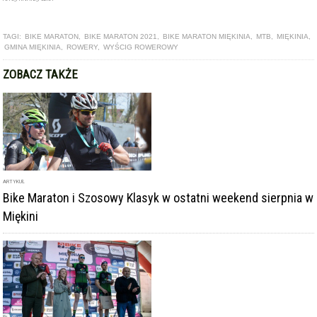
TAGI:
BIKE MARATON
,
BIKE MARATON 2021
,
BIKE MARATON MIĘKINIA
,
MTB
,
MIĘKINIA
,
GMINA MIĘKINIA
,
ROWERY
,
WYŚCIG ROWEROWY
ZOBACZ TAKŻE
ARTYKUŁ
Bike Maraton i Szosowy Klasyk w ostatni weekend sierpnia w
Miękini