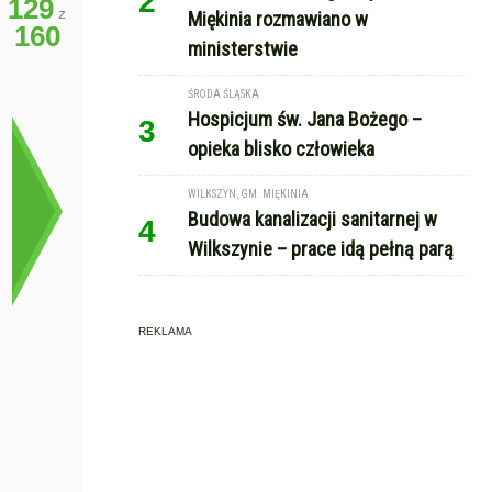
2
129
z
Miękinia rozmawiano w
160
ministerstwie
ŚRODA ŚLĄSKA
Hospicjum św. Jana Bożego –
3
opieka blisko człowieka
WILKSZYN, GM. MIĘKINIA
Budowa kanalizacji sanitarnej w
4
Wilkszynie – prace idą pełną parą
REKLAMA