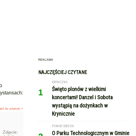
REKLAMA
NAJCZĘŚCIEJ CZYTANE
KRYNICZNO
o
Święto plonów z wielkimi
1
dystansach:
koncertami! Danzel i Sobota
wystąpią na dożynkach w
jdź do artykułu »
Krynicznie
POWIAT ŚREDZKI
Zdjęcie:
O Parku Technologicznym w Gminie