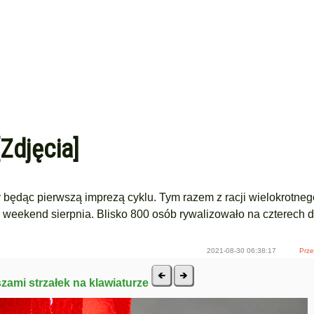
Zdjęcia]
 będąc pierwszą imprezą cyklu. Tym razem z racji wielokrotneg
ni weekend sierpnia. Blisko 800 osób rywalizowało na czterech 
2021-08-30 06:38:17
Prze
szami strzałek na klawiaturze