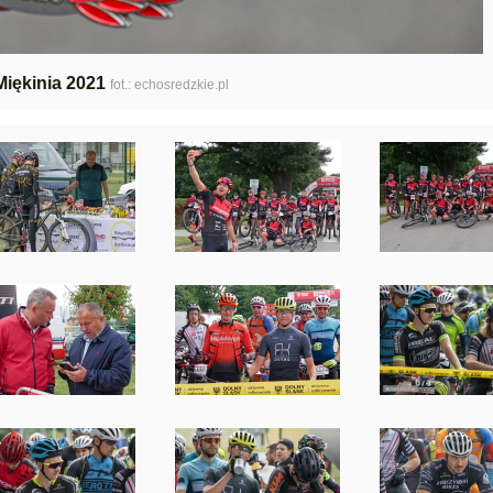
Miękinia 2021
fot.: echosredzkie.pl