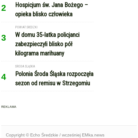
Hospicjum św. Jana Bożego –
2
opieka blisko człowieka
POWIAT ŚREDZKI
W domu 35-latka policjanci
3
zabezpieczyli blisko pół
kilograma marihuany
ŚRODA ŚLĄSKA
Polonia Środa Śląska rozpoczęła
4
sezon od remisu w Strzegomiu
REKLAMA
Copyright © Echo Średzkie / wcześniej EMka.news