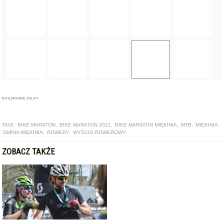
FOTO_PRIVATE_POLICY
TAGI:
BIKE MARATON
,
BIKE MARATON 2021
,
BIKE MARATON MIĘKINIA
,
MTB
,
MIĘKINIA
,
GMINA MIĘKINIA
,
ROWERY
,
WYŚCIG ROWEROWY
ZOBACZ TAKŻE