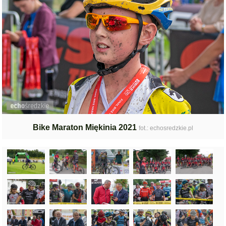
Bike Maraton Miękinia 2021
fot.: echosredzkie.pl