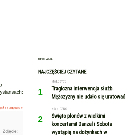
REKLAMA
NAJCZĘŚCIEJ CZYTANE
MALCZYCE
o
Tragiczna interwencja służb.
1
dystansach:
Mężczyzny nie udało się uratować
jdź do artykułu »
KRYNICZNO
Święto plonów z wielkimi
2
koncertami! Danzel i Sobota
Zdjęcie:
wystąpią na dożynkach w