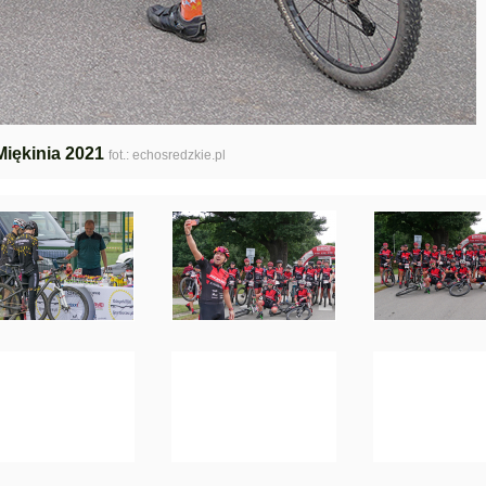
Miękinia 2021
fot.: echosredzkie.pl