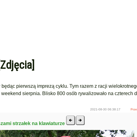
Zdjęcia]
 będąc pierwszą imprezą cyklu. Tym razem z racji wielokrotneg
ni weekend sierpnia. Blisko 800 osób rywalizowało na czterech 
2021-08-30 06:38:17
Prze
szami strzałek na klawiaturze