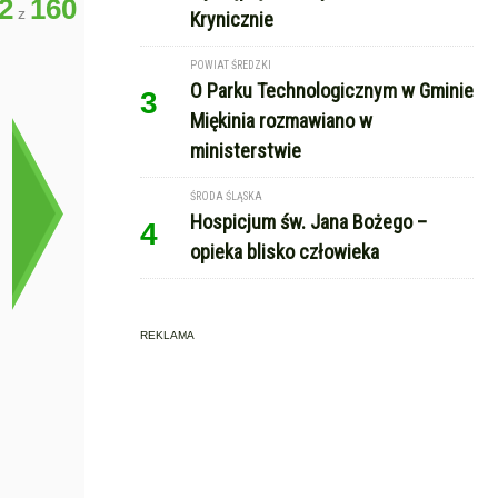
2
160
z
Krynicznie
POWIAT ŚREDZKI
O Parku Technologicznym w Gminie
3
Miękinia rozmawiano w
ministerstwie
ŚRODA ŚLĄSKA
Hospicjum św. Jana Bożego –
4
opieka blisko człowieka
REKLAMA