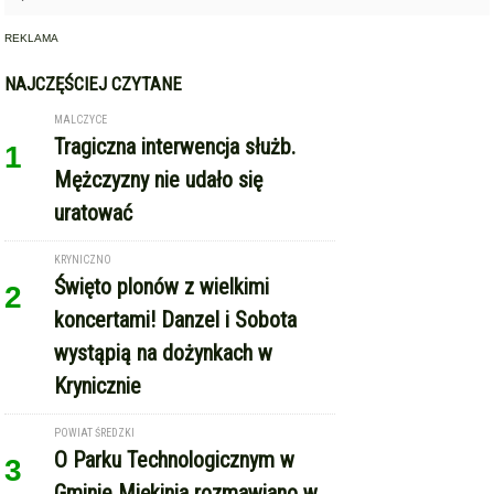
NAJCZĘŚCIEJ CZYTANE
MALCZYCE
Tragiczna interwencja służb.
1
Mężczyzny nie udało się
uratować
KRYNICZNO
Święto plonów z wielkimi
2
koncertami! Danzel i Sobota
wystąpią na dożynkach w
Krynicznie
POWIAT ŚREDZKI
O Parku Technologicznym w
3
Gminie Miękinia rozmawiano w
ministerstwie