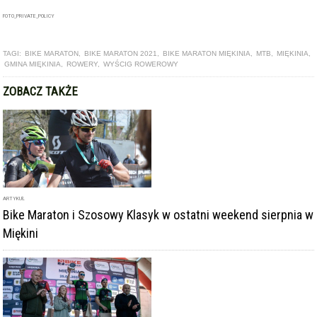
TAGI:
BIKE MARATON
,
BIKE MARATON 2021
,
BIKE MARATON MIĘKINIA
,
MTB
,
MIĘKINIA
,
GMINA MIĘKINIA
,
ROWERY
,
WYŚCIG ROWEROWY
ZOBACZ TAKŻE
ARTYKUŁ
Bike Maraton i Szosowy Klasyk w ostatni weekend sierpnia w
Miękini
GALERIA