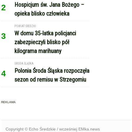
POWIAT ŚREDZKI
W domu 35-latka policjanci
3
zabezpieczyli blisko pół
kilograma marihuany
ŚRODA ŚLĄSKA
Polonia Środa Śląska rozpoczęła
4
sezon od remisu w Strzegomiu
REKLAMA
Copyright © Echo Średzkie / wcześniej EMka.news
RSS
reklama
kontakt
regulamin serwisu
polityka cookie