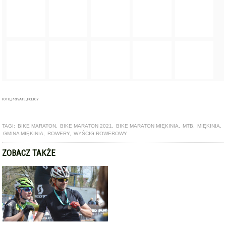
FOTO_PRIVATE_POLICY
TAGI:
BIKE MARATON
,
BIKE MARATON 2021
,
BIKE MARATON MIĘKINIA
,
MTB
,
MIĘKINIA
,
GMINA MIĘKINIA
,
ROWERY
,
WYŚCIG ROWEROWY
ZOBACZ TAKŻE
ARTYKUŁ
Bike Maraton i Szosowy Klasyk w ostatni weekend sierpnia w
Miękini