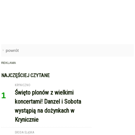
powrót
REKLAMA
NAJCZĘŚCIEJ CZYTANE
KRYNICZNO
Święto plonów z wielkimi
1
koncertami! Danzel i Sobota
wystąpią na dożynkach w
Krynicznie
ŚRODA ŚLĄSKA
Hospicjum św. Jana Bożego –
2
opieka blisko człowieka