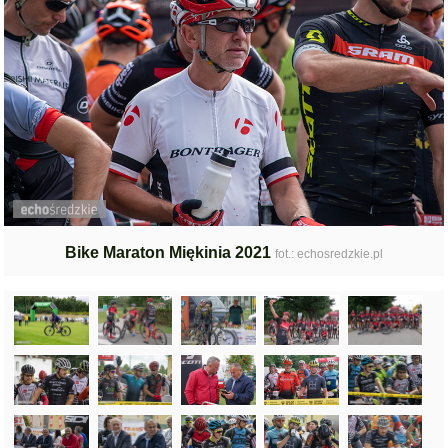
Bike Maraton Miękinia 2021
fot.: echosredzkie.pl