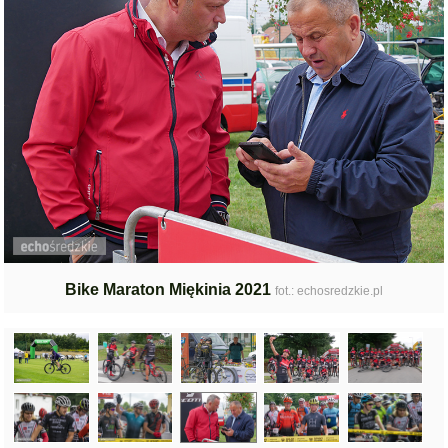
Bike Maraton Miękinia 2021
fot.: echosredzkie.pl