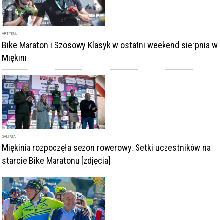
GALERIA
Miękinia rozpoczęła sezon rowerowy. Setki uczestników na
starcie Bike Maratonu [zdjęcia]
GALERIA
Ponad 1200 osób przekroczyło linię mety Bike Maraton w
Miękini [Zdjęcia]