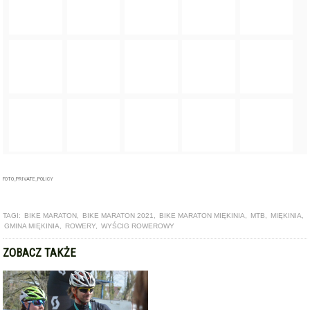
FOTO_PRIVATE_POLICY
TAGI:
BIKE MARATON
,
BIKE MARATON 2021
,
BIKE MARATON MIĘKINIA
,
MTB
,
MIĘKINIA
,
GMINA MIĘKINIA
,
ROWERY
,
WYŚCIG ROWEROWY
ZOBACZ TAKŻE
ARTYKUŁ
Bike Maraton i Szosowy Klasyk w ostatni weekend sierpnia w
Miękini