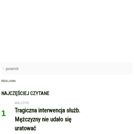
powrót
REKLAMA
NAJCZĘŚCIEJ CZYTANE
MALCZYCE
Tragiczna interwencja służb.
1
Mężczyzny nie udało się
uratować
KRYNICZNO
Święto plonów z wielkimi
2
koncertami! Danzel i Sobota
wystąpią na dożynkach w