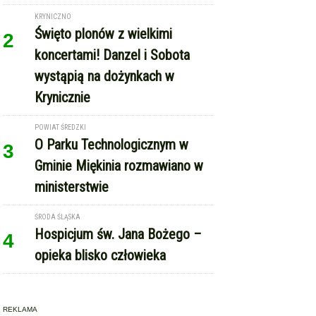
Krynicznie
POWIAT ŚREDZKI
O Parku Technologicznym w
3
Gminie Miękinia rozmawiano w
ministerstwie
ŚRODA ŚLĄSKA
Hospicjum św. Jana Bożego –
4
opieka blisko człowieka
REKLAMA
Copyright © Echo Średzkie / wcześniej EMka.news
RSS
reklama
kontakt
regulamin serwisu
polityka cookie