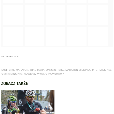
FOTO_PRIVATE_POLICY
TAGI:
BIKE MARATON
,
BIKE MARATON 2021
,
BIKE MARATON MIĘKINIA
,
MTB
,
MIĘKINIA
,
GMINA MIĘKINIA
,
ROWERY
,
WYŚCIG ROWEROWY
ZOBACZ TAKŻE