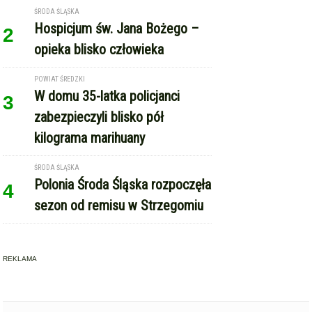
ŚRODA ŚLĄSKA
Hospicjum św. Jana Bożego –
2
opieka blisko człowieka
POWIAT ŚREDZKI
W domu 35-latka policjanci
3
zabezpieczyli blisko pół
kilograma marihuany
ŚRODA ŚLĄSKA
Polonia Środa Śląska rozpoczęła
4
sezon od remisu w Strzegomiu
REKLAMA