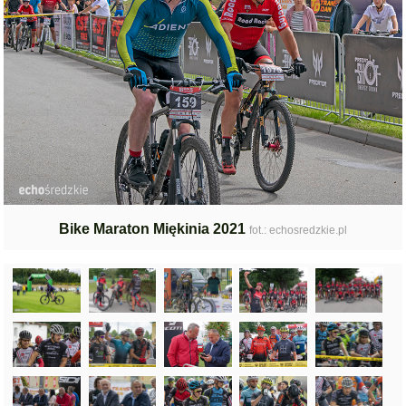
Bike Maraton Miękinia 2021
fot.: echosredzkie.pl