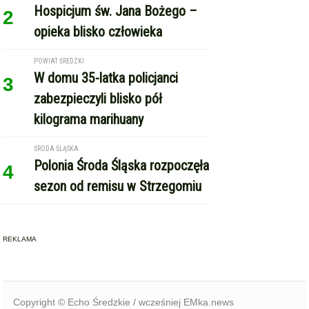
Hospicjum św. Jana Bożego –
2
opieka blisko człowieka
POWIAT ŚREDZKI
W domu 35-latka policjanci
3
zabezpieczyli blisko pół
kilograma marihuany
ŚRODA ŚLĄSKA
Polonia Środa Śląska rozpoczęła
4
sezon od remisu w Strzegomiu
REKLAMA
Copyright © Echo Średzkie / wcześniej EMka.news