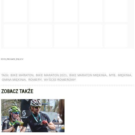
FOTO_PRIVATE_POLICY
TAGI:
BIKE MARATON
,
BIKE MARATON 2021
,
BIKE MARATON MIĘKINIA
,
MTB
,
MIĘKINIA
,
GMINA MIĘKINIA
,
ROWERY
,
WYŚCIG ROWEROWY
ZOBACZ TAKŻE