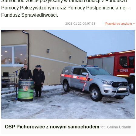
Samochód został pozyskany w ramach dotacji z Funduszu
Pomocy Pokrzywdzonym oraz Pomocy Postpenitencjarnej –
Fundusz Sprawiedliwości.
2023-01-22 09:07:23
Przejdź do artykułu »
OSP Pichorowice z nowym samochodem
fot.: Gmina Udanin