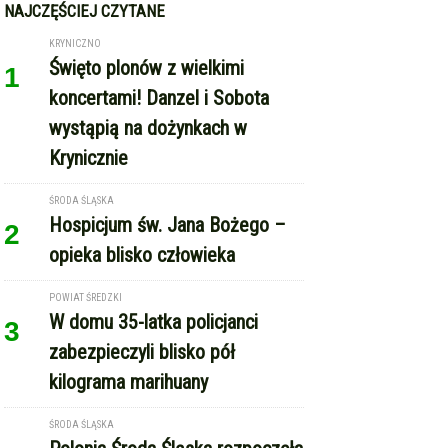
NAJCZĘŚCIEJ CZYTANE
KRYNICZNO
Święto plonów z wielkimi
1
koncertami! Danzel i Sobota
wystąpią na dożynkach w
Krynicznie
ŚRODA ŚLĄSKA
Hospicjum św. Jana Bożego –
2
opieka blisko człowieka
POWIAT ŚREDZKI
W domu 35-latka policjanci
3
zabezpieczyli blisko pół
kilograma marihuany
ŚRODA ŚLĄSKA