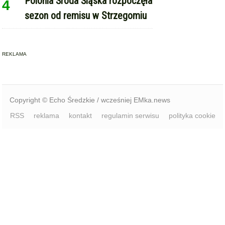
Polonia Środa Śląska rozpoczęła
4
sezon od remisu w Strzegomiu
REKLAMA
Copyright © Echo Średzkie / wcześniej EMka.news
RSS
reklama
kontakt
regulamin serwisu
polityka cookie