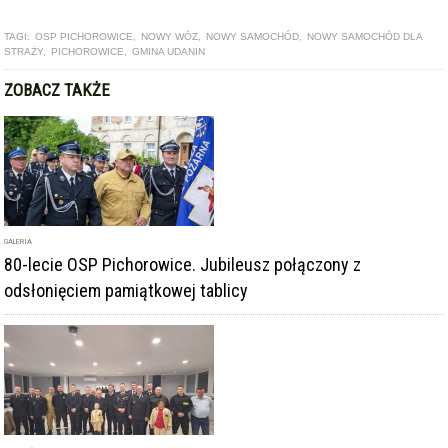
TAGI:
OSP PICHOROWICE
,
NOWY WÓZ
,
NOWY SAMOCHÓD
,
NOWY SAMOCHÓD DLA
STRAŻY
,
PICHOROWICE
,
GMINA UDANIN
ZOBACZ TAKŻE
GALERIA
80-lecie OSP Pichorowice. Jubileusz połączony z
odsłonięciem pamiątkowej tablicy