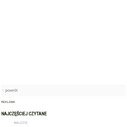
powrót
REKLAMA
NAJCZĘŚCIEJ CZYTANE
MALCZYCE
Tragiczna interwencja służb.
1
Mężczyzny nie udało się
uratować
KRYNICZNO
Święto plonów z wielkimi
2