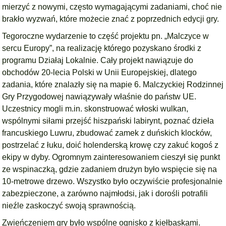
mierzyć z nowymi, często wymagającymi zadaniami, choć nie
brakło wyzwań, które możecie znać z poprzednich edycji gry.
Tegoroczne wydarzenie to część projektu pn. „Malczyce w
sercu Europy”, na realizację którego pozyskano środki z
programu Działaj Lokalnie. Cały projekt nawiązuje do
obchodów 20-lecia Polski w Unii Europejskiej, dlatego
zadania, które znalazły się na mapie 6. Malczyckiej Rodzinnej
Gry Przygodowej nawiązywały właśnie do państw UE.
Uczestnicy mogli m.in. skonstruować włoski wulkan,
wspólnymi siłami przejść hiszpański labirynt, poznać dzieła
francuskiego Luwru, zbudować zamek z duńskich klocków,
postrzelać z łuku, doić holenderską krowę czy zakuć kogoś z
ekipy w dyby. Ogromnym zainteresowaniem cieszył się punkt
ze wspinaczką, gdzie zadaniem drużyn było wspięcie się na
10-metrowe drzewo. Wszystko było oczywiście profesjonalnie
zabezpieczone, a zarówno najmłodsi, jak i dorośli potrafili
nieźle zaskoczyć swoją sprawnością.
Zwieńczeniem gry było wspólne ognisko z kiełbaskami.