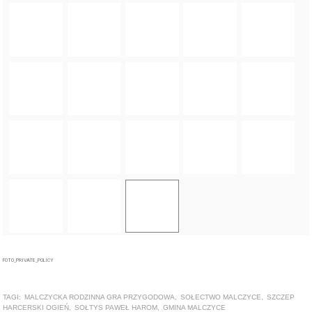
FOTO_PRIVATE_POLICY
TAGI:
MALCZYCKA RODZINNA GRA PRZYGODOWA
,
SOŁECTWO MALCZYCE
,
SZCZEP
HARCERSKI OGIEŃ
,
SOŁTYS PAWEŁ HAROM
,
GMINA MALCZYCE
ZOBACZ TAKŻE