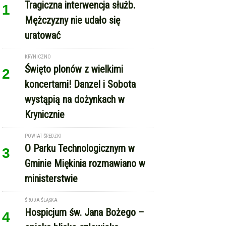
koncertami! Danzel i Sobota
wystąpią na dożynkach w
Krynicznie
POWIAT ŚREDZKI
O Parku Technologicznym w
3
Gminie Miękinia rozmawiano w
ministerstwie
ŚRODA ŚLĄSKA
Hospicjum św. Jana Bożego –
4
opieka blisko człowieka
REKLAMA