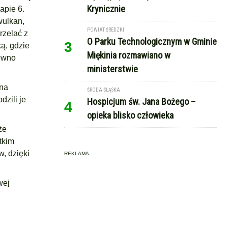
Krynicznie
apie 6.
wulkan,
POWIAT ŚREDZKI
rzelać z
O Parku Technologicznym w Gminie
3
ą, gdzie
Miękinia rozmawiano w
równo
ministerstwie
 na
ŚRODA ŚLĄSKA
dzili je
Hospicjum św. Jana Bożego –
4
opieka blisko człowieka
że
tkim
, dzięki
REKLAMA
wej