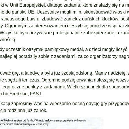
i w Unii Europejskiej, dlatego zadania, które znalazły się na m
e do państw UE. Uczestnicy mogli m.in. skonstruować włoski 
a francuskiego Luwru, zbudować zamek z duńskich klocków, post
by. Ogromnym zainteresowaniem cieszył się punkt ze wspinaczk
Wszystko było oczywiście profesjonalnie zabezpieczone, a za
awnością.
y uczestnik otrzymał pamiątkowy medal, a dzieci mogły liczyć
ajlepiej poradziły sobie z zadaniami, za co organizatorzy nagro
ować grę, a ta edycja była już szóstą odsłoną. Mamy nadzieję, 
nie spędzili ten czas. Ogromne podziękowania należą się wszys
 tegoroczne punkty z zadaniami. Wielki szacunek dla sponsorów
 Echo Średzkie, FAST.
akacji zaprosimy Was na wieczorno-nocną edycję gry przygodo
cja rodzinna już za rok.