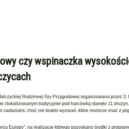
 krowy czy wspinaczka wysokośc
czycach
Malczyckiej Rodzinnej Gry Przygodowej organizowana przez 3. 
ie zlokalizowanym tradycyjnie pod harcówką stanęło 11 drużyn
i zadaniami, choć nie brakło wyzwań, które możecie znać z po
rcu Europy”, na realizację którego pozyskano środki z program