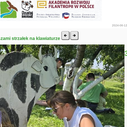
2024-06-12
szami strzałek na klawiaturze