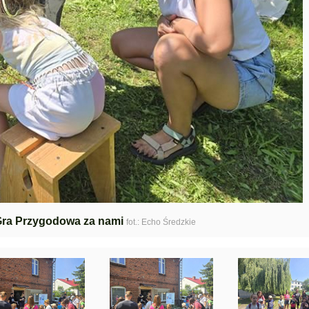
Gra Przygodowa za nami
fot.: Echo Średzkie