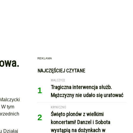
REKLAMA
iowa.
NAJCZĘŚCIEJ CZYTANE
MALCZYCE
Tragiczna interwencja służb.
1
Mężczyzny nie udało się uratować
Malczycki
. W tym
KRYNICZNO
Święto plonów z wielkimi
przednich
2
koncertami! Danzel i Sobota
wystąpią na dożynkach w
u Działaj