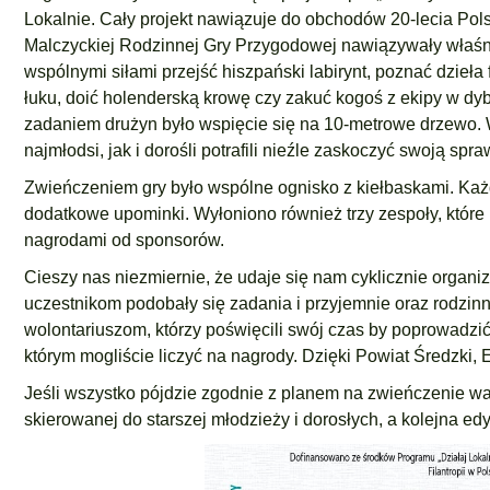
Lokalnie. Cały projekt nawiązuje do obchodów 20-lecia Polsk
Malczyckiej Rodzinnej Gry Przygodowej nawiązywały właśni
wspólnymi siłami przejść hiszpański labirynt, poznać dzieł
łuku, doić holenderską krowę czy zakuć kogoś z ekipy w dy
zadaniem drużyn było wspięcie się na 10-metrowe drzewo. 
najmłodsi, jak i dorośli potrafili nieźle zaskoczyć swoją spr
Zwieńczeniem gry było wspólne ognisko z kiełbaskami. Każd
dodatkowe upominki. Wyłoniono również trzy zespoły, które n
nagrodami od sponsorów.
Cieszy nas niezmiernie, że udaje się nam cyklicznie organiz
uczestnikom podobały się zadania i przyjemnie oraz rodzin
wolontariuszom, którzy poświęcili swój czas by poprowadzić
którym mogliście liczyć na nagrody. Dzięki Powiat Średzki,
Jeśli wszystko pójdzie zgodnie z planem na zwieńczenie w
skierowanej do starszej młodzieży i dorosłych, a kolejna edy