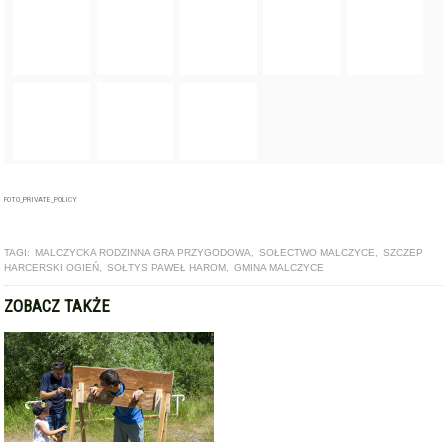
FOTO_PRIVATE_POLICY
TAGI:
MALCZYCKA RODZINNA GRA PRZYGODOWA
,
SOŁECTWO MALCZYCE
,
SZCZEP
HARCERSKI OGIEŃ
,
SOŁTYS PAWEŁ HAROM
,
GMINA MALCZYCE
ZOBACZ TAKŻE
ARTYKUŁ