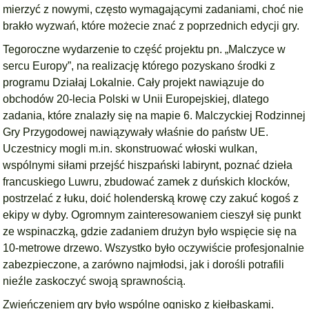
mierzyć z nowymi, często wymagającymi zadaniami, choć nie
brakło wyzwań, które możecie znać z poprzednich edycji gry.
Tegoroczne wydarzenie to część projektu pn. „Malczyce w
sercu Europy”, na realizację którego pozyskano środki z
programu Działaj Lokalnie. Cały projekt nawiązuje do
obchodów 20-lecia Polski w Unii Europejskiej, dlatego
zadania, które znalazły się na mapie 6. Malczyckiej Rodzinnej
Gry Przygodowej nawiązywały właśnie do państw UE.
Uczestnicy mogli m.in. skonstruować włoski wulkan,
wspólnymi siłami przejść hiszpański labirynt, poznać dzieła
francuskiego Luwru, zbudować zamek z duńskich klocków,
postrzelać z łuku, doić holenderską krowę czy zakuć kogoś z
ekipy w dyby. Ogromnym zainteresowaniem cieszył się punkt
ze wspinaczką, gdzie zadaniem drużyn było wspięcie się na
10-metrowe drzewo. Wszystko było oczywiście profesjonalnie
zabezpieczone, a zarówno najmłodsi, jak i dorośli potrafili
nieźle zaskoczyć swoją sprawnością.
Zwieńczeniem gry było wspólne ognisko z kiełbaskami.