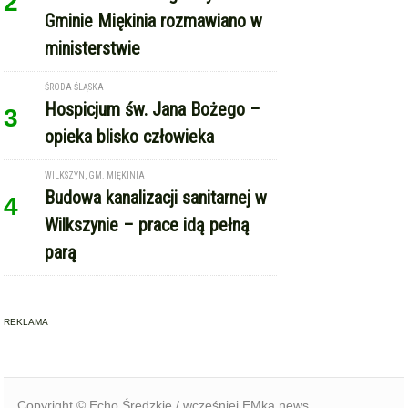
ministerstwie
ŚRODA ŚLĄSKA
Hospicjum św. Jana Bożego –
3
opieka blisko człowieka
WILKSZYN, GM. MIĘKINIA
Budowa kanalizacji sanitarnej w
4
Wilkszynie – prace idą pełną
parą
REKLAMA
Copyright © Echo Średzkie / wcześniej EMka.news