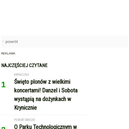
powrót
REKLAMA
NAJCZĘŚCIEJ CZYTANE
KRYNICZNO
Święto plonów z wielkimi
1
koncertami! Danzel i Sobota
wystąpią na dożynkach w
Krynicznie
POWIAT ŚREDZKI
O Parku Technologicznym w
2
Gminie Miękinia rozmawiano w