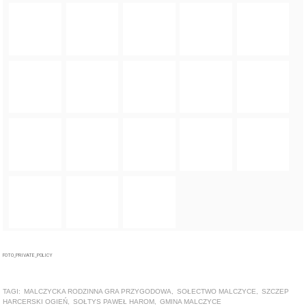
FOTO_PRIVATE_POLICY
TAGI:
MALCZYCKA RODZINNA GRA PRZYGODOWA
,
SOŁECTWO MALCZYCE
,
SZCZEP
HARCERSKI OGIEŃ
,
SOŁTYS PAWEŁ HAROM
,
GMINA MALCZYCE
ZOBACZ TAKŻE
ARTYKUŁ
Trwają zapisy na 5. Malczycką Rodzinną Grę Przygodową