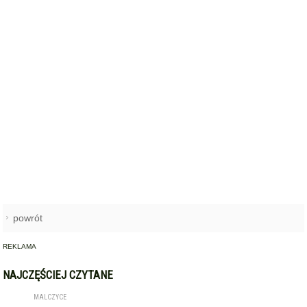
powrót
REKLAMA
NAJCZĘŚCIEJ CZYTANE
MALCZYCE
Tragiczna interwencja służb.
1
Mężczyzny nie udało się
uratować
KRYNICZNO
Święto plonów z wielkimi
2
koncertami! Danzel i Sobota
wystąpią na dożynkach w