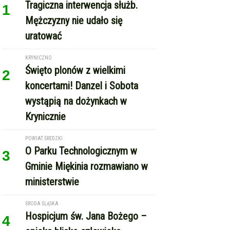
Krynicznie
POWIAT ŚREDZKI
O Parku Technologicznym w
3
Gminie Miękinia rozmawiano w
ministerstwie
ŚRODA ŚLĄSKA
Hospicjum św. Jana Bożego –
4
opieka blisko człowieka
REKLAMA
Copyright © Echo Średzkie / wcześniej EMka.news
RSS
reklama
kontakt
regulamin serwisu
polityka cookie