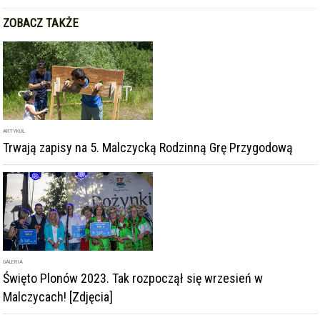
GALERIA
Święto Plonów 2023. Tak rozpoczął się wrzesień w
Malczycach! [Zdjęcia]
ARTYKUŁ
Dojenie krowy czy strzelanie z łuku? 5. Malczycka Rodzinna
Gra Przygodowa za nami