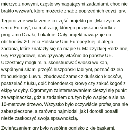
mierzyć z nowymi, często wymagającymi zadaniami, choć nie
brakło wyzwań, które możecie znać z poprzednich edycji gry.
Tegoroczne wydarzenie to część projektu pn. „Malczyce w
sercu Europy”, na realizację którego pozyskano środki z
programu Działaj Lokalnie. Cały projekt nawiązuje do
obchodów 20-lecia Polski w Unii Europejskiej, dlatego
zadania, które znalazły się na mapie 6. Malczyckiej Rodzinnej
Gry Przygodowej nawiązywały właśnie do państw UE.
Uczestnicy mogli m.in. skonstruować włoski wulkan,
wspólnymi siłami przejść hiszpański labirynt, poznać dzieła
francuskiego Luwru, zbudować zamek z duńskich klocków,
postrzelać z łuku, doić holenderską krowę czy zakuć kogoś z
ekipy w dyby. Ogromnym zainteresowaniem cieszył się punkt
ze wspinaczką, gdzie zadaniem drużyn było wspięcie się na
10-metrowe drzewo. Wszystko było oczywiście profesjonalnie
zabezpieczone, a zarówno najmłodsi, jak i dorośli potrafili
nieźle zaskoczyć swoją sprawnością.
Zwieńczeniem gry było wspólne ognisko z kiełbaskami.