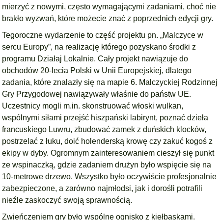
mierzyć z nowymi, często wymagającymi zadaniami, choć nie
brakło wyzwań, które możecie znać z poprzednich edycji gry.
Tegoroczne wydarzenie to część projektu pn. „Malczyce w
sercu Europy”, na realizację którego pozyskano środki z
programu Działaj Lokalnie. Cały projekt nawiązuje do
obchodów 20-lecia Polski w Unii Europejskiej, dlatego
zadania, które znalazły się na mapie 6. Malczyckiej Rodzinnej
Gry Przygodowej nawiązywały właśnie do państw UE.
Uczestnicy mogli m.in. skonstruować włoski wulkan,
wspólnymi siłami przejść hiszpański labirynt, poznać dzieła
francuskiego Luwru, zbudować zamek z duńskich klocków,
postrzelać z łuku, doić holenderską krowę czy zakuć kogoś z
ekipy w dyby. Ogromnym zainteresowaniem cieszył się punkt
ze wspinaczką, gdzie zadaniem drużyn było wspięcie się na
10-metrowe drzewo. Wszystko było oczywiście profesjonalnie
zabezpieczone, a zarówno najmłodsi, jak i dorośli potrafili
nieźle zaskoczyć swoją sprawnością.
Zwieńczeniem gry było wspólne ognisko z kiełbaskami.