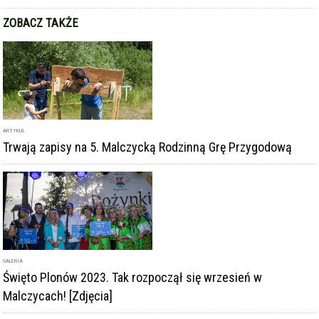
Trwają zapisy na 5. Malczycką Rodzinną Grę Przygodową
GALERIA
Święto Plonów 2023. Tak rozpoczął się wrzesień w
Malczycach! [Zdjęcia]
ARTYKUŁ
Dojenie krowy czy strzelanie z łuku? 5. Malczycka Rodzinna
Gra Przygodowa za nami