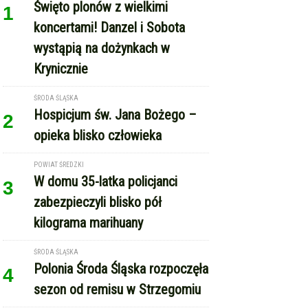
POWIAT ŚREDZKI
W domu 35-latka policjanci
3
zabezpieczyli blisko pół
kilograma marihuany
ŚRODA ŚLĄSKA
Polonia Środa Śląska rozpoczęła
4
sezon od remisu w Strzegomiu
REKLAMA
Copyright © Echo Średzkie / wcześniej EMka.news
RSS
reklama
kontakt
regulamin serwisu
polityka cookie