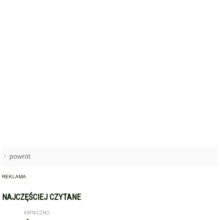
powrót
REKLAMA
NAJCZĘŚCIEJ CZYTANE
KRYNICZNO
Święto plonów z wielkimi
1
koncertami! Danzel i Sobota
wystąpią na dożynkach w
Krynicznie
ŚRODA ŚLĄSKA
Hospicjum św. Jana Bożego –
2
opieka blisko człowieka