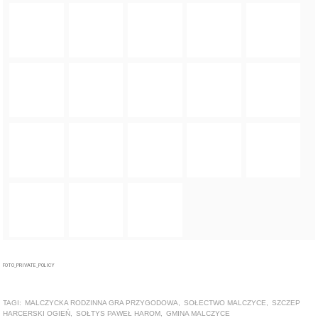
FOTO_PRIVATE_POLICY
TAGI:
MALCZYCKA RODZINNA GRA PRZYGODOWA
,
SOŁECTWO MALCZYCE
,
SZCZEP
HARCERSKI OGIEŃ
,
SOŁTYS PAWEŁ HAROM
,
GMINA MALCZYCE
ZOBACZ TAKŻE
ARTYKUŁ