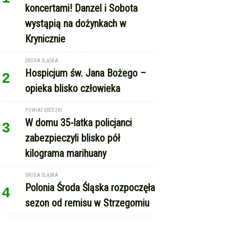
POWIAT ŚREDZKI
W domu 35-latka policjanci
3
zabezpieczyli blisko pół
kilograma marihuany
ŚRODA ŚLĄSKA
Polonia Środa Śląska rozpoczęła
4
sezon od remisu w Strzegomiu
REKLAMA
Copyright © Echo Średzkie / wcześniej EMka.news
RSS
reklama
kontakt
regulamin serwisu
polityka cookie