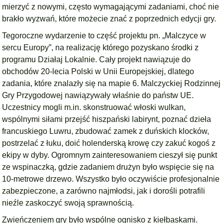
mierzyć z nowymi, często wymagającymi zadaniami, choć nie
brakło wyzwań, które możecie znać z poprzednich edycji gry.
Tegoroczne wydarzenie to część projektu pn. „Malczyce w
sercu Europy”, na realizację którego pozyskano środki z
programu Działaj Lokalnie. Cały projekt nawiązuje do
obchodów 20-lecia Polski w Unii Europejskiej, dlatego
zadania, które znalazły się na mapie 6. Malczyckiej Rodzinnej
Gry Przygodowej nawiązywały właśnie do państw UE.
Uczestnicy mogli m.in. skonstruować włoski wulkan,
wspólnymi siłami przejść hiszpański labirynt, poznać dzieła
francuskiego Luwru, zbudować zamek z duńskich klocków,
postrzelać z łuku, doić holenderską krowę czy zakuć kogoś z
ekipy w dyby. Ogromnym zainteresowaniem cieszył się punkt
ze wspinaczką, gdzie zadaniem drużyn było wspięcie się na
10-metrowe drzewo. Wszystko było oczywiście profesjonalnie
zabezpieczone, a zarówno najmłodsi, jak i dorośli potrafili
nieźle zaskoczyć swoją sprawnością.
Zwieńczeniem gry było wspólne ognisko z kiełbaskami.