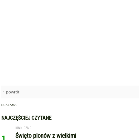
powrót
REKLAMA
NAJCZĘŚCIEJ CZYTANE
KRYNICZNO
Święto plonów z wielkimi
1
koncertami! Danzel i Sobota
wystąpią na dożynkach w
Krynicznie
ŚRODA ŚLĄSKA
Hospicjum św. Jana Bożego –
2
opieka blisko człowieka