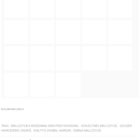
FOTO_PRIVATE_POLICY
TAGI:
MALCZYCKA RODZINNA GRA PRZYGODOWA
,
SOŁECTWO MALCZYCE
,
SZCZEP
HARCERSKI OGIEŃ
,
SOŁTYS PAWEŁ HAROM
,
GMINA MALCZYCE
ZOBACZ TAKŻE
ARTYKUŁ
Trwają zapisy na 5. Malczycką Rodzinną Grę Przygodową