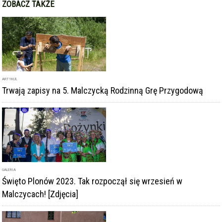
GALERIA
Święto Plonów 2023. Tak rozpoczął się wrzesień w
Malczycach! [Zdjęcia]
ARTYKUŁ
Dojenie krowy czy strzelanie z łuku? 5. Malczycka Rodzinna
Gra Przygodowa za nami