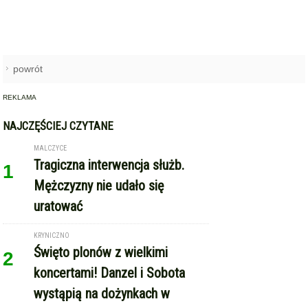
MALCZYCE
Tragiczna interwencja służb.
1
Mężczyzny nie udało się
uratować
KRYNICZNO
Święto plonów z wielkimi
2
koncertami! Danzel i Sobota
wystąpią na dożynkach w
Krynicznie
POWIAT ŚREDZKI
O Parku Technologicznym w
3
Gminie Miękinia rozmawiano w
ministerstwie
ŚRODA ŚLĄSKA