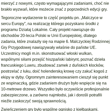
mierzyć z nowymi, często wymagającymi zadaniami, choć nie
brakło wyzwań, które możecie znać z poprzednich edycji gry.
Tegoroczne wydarzenie to część projektu pn. „Malczyce w
sercu Europy”, na realizację którego pozyskano środki z
programu Działaj Lokalnie. Cały projekt nawiązuje do
obchodów 20-lecia Polski w Unii Europejskiej, dlatego
zadania, które znalazły się na mapie 6. Malczyckiej Rodzinnej
Gry Przygodowej nawiązywały właśnie do państw UE.
Uczestnicy mogli m.in. skonstruować włoski wulkan,
wspólnymi siłami przejść hiszpański labirynt, poznać dzieła
francuskiego Luwru, zbudować zamek z duńskich klocków,
postrzelać z łuku, doić holenderską krowę czy zakuć kogoś z
ekipy w dyby. Ogromnym zainteresowaniem cieszył się punkt
ze wspinaczką, gdzie zadaniem drużyn było wspięcie się na
10-metrowe drzewo. Wszystko było oczywiście profesjonalnie
zabezpieczone, a zarówno najmłodsi, jak i dorośli potrafili
nieźle zaskoczyć swoją sprawnością.
Zwieńczeniem gry było wspólne ognisko z kiełbaskami.