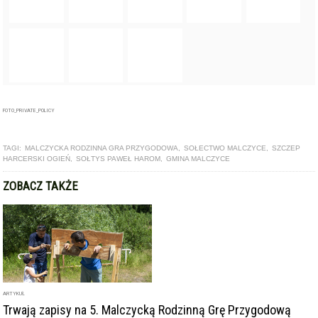
TAGI:
MALCZYCKA RODZINNA GRA PRZYGODOWA
,
SOŁECTWO MALCZYCE
,
SZCZEP
HARCERSKI OGIEŃ
,
SOŁTYS PAWEŁ HAROM
,
GMINA MALCZYCE
ZOBACZ TAKŻE
ARTYKUŁ
Trwają zapisy na 5. Malczycką Rodzinną Grę Przygodową
GALERIA
Święto Plonów 2023. Tak rozpoczął się wrzesień w
Malczycach! [Zdjęcia]