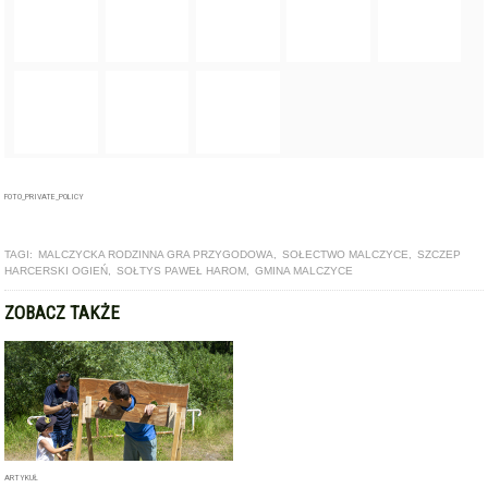
FOTO_PRIVATE_POLICY
TAGI:
MALCZYCKA RODZINNA GRA PRZYGODOWA
,
SOŁECTWO MALCZYCE
,
SZCZEP
HARCERSKI OGIEŃ
,
SOŁTYS PAWEŁ HAROM
,
GMINA MALCZYCE
ZOBACZ TAKŻE
ARTYKUŁ
Trwają zapisy na 5. Malczycką Rodzinną Grę Przygodową