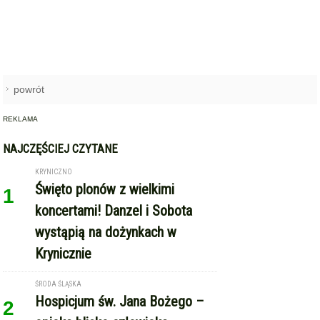
powrót
REKLAMA
NAJCZĘŚCIEJ CZYTANE
KRYNICZNO
Święto plonów z wielkimi
1
koncertami! Danzel i Sobota
wystąpią na dożynkach w
Krynicznie
ŚRODA ŚLĄSKA
Hospicjum św. Jana Bożego –
2
opieka blisko człowieka
POWIAT ŚREDZKI
W domu 35-latka policjanci
3