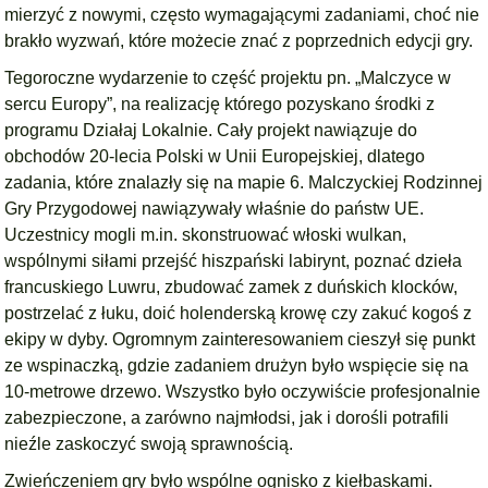
mierzyć z nowymi, często wymagającymi zadaniami, choć nie
brakło wyzwań, które możecie znać z poprzednich edycji gry.
Tegoroczne wydarzenie to część projektu pn. „Malczyce w
sercu Europy”, na realizację którego pozyskano środki z
programu Działaj Lokalnie. Cały projekt nawiązuje do
obchodów 20-lecia Polski w Unii Europejskiej, dlatego
zadania, które znalazły się na mapie 6. Malczyckiej Rodzinnej
Gry Przygodowej nawiązywały właśnie do państw UE.
Uczestnicy mogli m.in. skonstruować włoski wulkan,
wspólnymi siłami przejść hiszpański labirynt, poznać dzieła
francuskiego Luwru, zbudować zamek z duńskich klocków,
postrzelać z łuku, doić holenderską krowę czy zakuć kogoś z
ekipy w dyby. Ogromnym zainteresowaniem cieszył się punkt
ze wspinaczką, gdzie zadaniem drużyn było wspięcie się na
10-metrowe drzewo. Wszystko było oczywiście profesjonalnie
zabezpieczone, a zarówno najmłodsi, jak i dorośli potrafili
nieźle zaskoczyć swoją sprawnością.
Zwieńczeniem gry było wspólne ognisko z kiełbaskami.