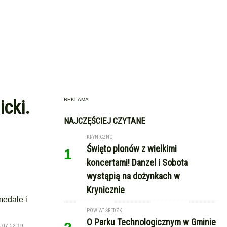
REKLAMA
cki.
NAJCZĘŚCIEJ CZYTANE
KRYNICZNO
Święto plonów z wielkimi
1
koncertami! Danzel i Sobota
wystąpią na dożynkach w
Krynicznie
medale i
POWIAT ŚREDZKI
O Parku Technologicznym w Gminie
 07:52:19