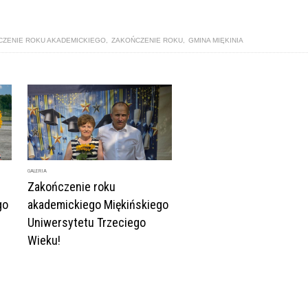
CZENIE ROKU AKADEMICKIEGO
,
ZAKOŃCZENIE ROKU
,
GMINA MIĘKINIA
GALERIA
Zakończenie roku
go
akademickiego Miękińskiego
Uniwersytetu Trzeciego
Wieku!