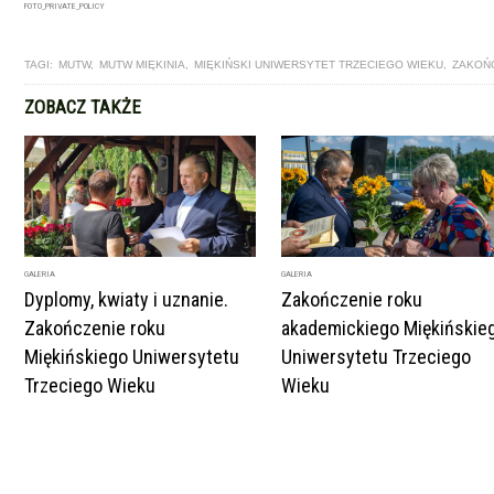
FOTO_PRIVATE_POLICY
TAGI:
MUTW
,
MUTW MIĘKINIA
,
MIĘKIŃSKI UNIWERSYTET TRZECIEGO WIEKU
,
ZAKOŃ
ZOBACZ TAKŻE
GALERIA
GALERIA
Dyplomy, kwiaty i uznanie.
Zakończenie roku
Zakończenie roku
akademickiego Miękińskie
Miękińskiego Uniwersytetu
Uniwersytetu Trzeciego
Trzeciego Wieku
Wieku