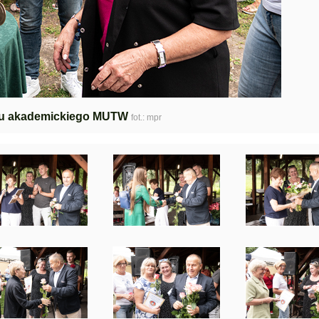
ku akademickiego MUTW
fot.: mpr