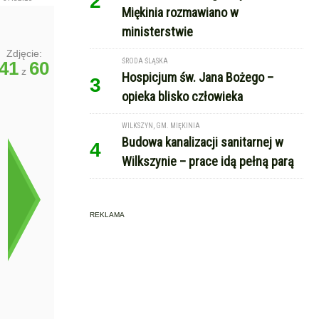
2
Miękinia rozmawiano w
ministerstwie
Zdjęcie:
ŚRODA ŚLĄSKA
41
60
z
Hospicjum św. Jana Bożego –
3
opieka blisko człowieka
WILKSZYN, GM. MIĘKINIA
Budowa kanalizacji sanitarnej w
4
Wilkszynie – prace idą pełną parą
REKLAMA