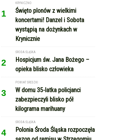
KRYNICZNO
Święto plonów z wielkimi
1
koncertami! Danzel i Sobota
wystąpią na dożynkach w
Krynicznie
ŚRODA ŚLĄSKA
Hospicjum św. Jana Bożego –
2
opieka blisko człowieka
POWIAT ŚREDZKI
W domu 35-latka policjanci
3
zabezpieczyli blisko pół
kilograma marihuany
ŚRODA ŚLĄSKA
Polonia Środa Śląska rozpoczęła
4
sezon od remisu w Strzegomiu