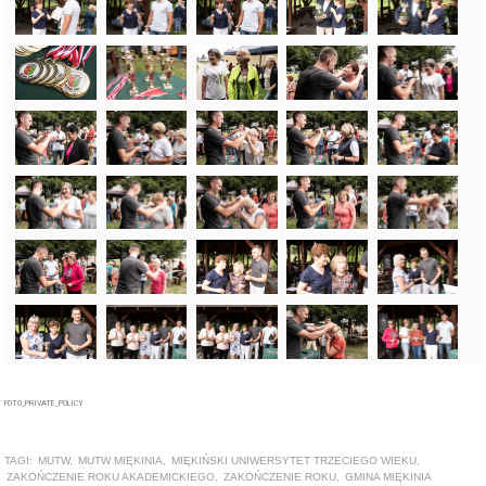
FOTO_PRIVATE_POLICY
TAGI:
MUTW
,
MUTW MIĘKINIA
,
MIĘKIŃSKI UNIWERSYTET TRZECIEGO WIEKU
,
ZAKOŃCZENIE ROKU AKADEMICKIEGO
,
ZAKOŃCZENIE ROKU
,
GMINA MIĘKINIA