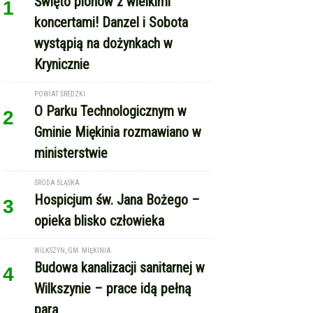
Święto plonów z wielkimi
1
koncertami! Danzel i Sobota
wystąpią na dożynkach w
Krynicznie
POWIAT ŚREDZKI
O Parku Technologicznym w
2
Gminie Miękinia rozmawiano w
ministerstwie
ŚRODA ŚLĄSKA
Hospicjum św. Jana Bożego –
3
opieka blisko człowieka
WILKSZYN, GM. MIĘKINIA
Budowa kanalizacji sanitarnej w
4
Wilkszynie – prace idą pełną
parą