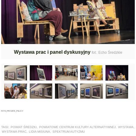
Wystawa prac i panel dyskusyjny
fot.: Echo Średzkie
FOTO_PRIVATE_POLICY
TAGI:
POWIAT ŚREDZKI
,
POWIATOWE CENTRUM KULTURY ALTERNATYWNEJ
,
WYSTAWA
,
WYSTAWA PRAC
,
LIDIA MISIUNA
,
SPEKTRUM AUTYZMU