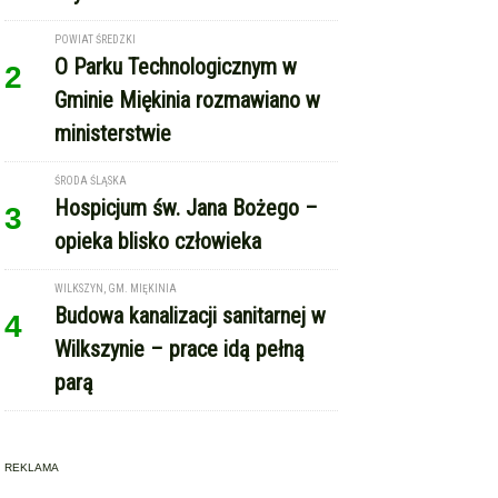
POWIAT ŚREDZKI
O Parku Technologicznym w
2
Gminie Miękinia rozmawiano w
ministerstwie
ŚRODA ŚLĄSKA
Hospicjum św. Jana Bożego –
3
opieka blisko człowieka
WILKSZYN, GM. MIĘKINIA
Budowa kanalizacji sanitarnej w
4
Wilkszynie – prace idą pełną
parą
REKLAMA