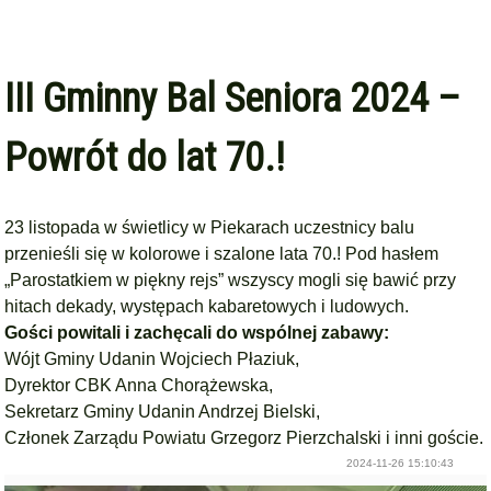
III Gminny Bal Seniora 2024 –
Powrót do lat 70.!
23 listopada w świetlicy w Piekarach uczestnicy balu
przenieśli się w kolorowe i szalone lata 70.! Pod hasłem
„Parostatkiem w piękny rejs” wszyscy mogli się bawić przy
hitach dekady, występach kabaretowych i ludowych.
Gości powitali i zachęcali do wspólnej zabawy:
Wójt Gminy Udanin
Wojciech Płaziuk
,
Dyrektor CBK
Anna Chorążewska
,
Sekretarz Gminy Udanin
Andrzej Bielski
,
Członek Zarządu Powiatu Grzegorz Pierzchalski i inni goście.
2024-11-26 15:10:43