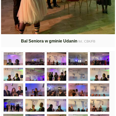
Bal Seniora w gminie Udanin
fot.: CBK/FB