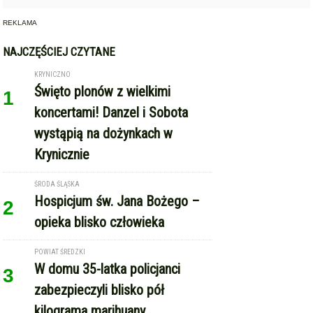
REKLAMA
NAJCZĘŚCIEJ CZYTANE
KRYNICZNO
Święto plonów z wielkimi
1
koncertami! Danzel i Sobota
wystąpią na dożynkach w
Krynicznie
ŚRODA ŚLĄSKA
Hospicjum św. Jana Bożego –
2
opieka blisko człowieka
POWIAT ŚREDZKI
W domu 35-latka policjanci
3
zabezpieczyli blisko pół
kilograma marihuany