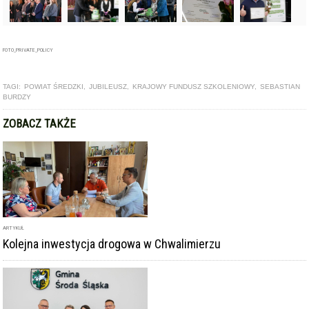
FOTO_PRIVATE_POLICY
TAGI:
POWIAT ŚREDZKI
,
JUBILEUSZ
,
KRAJOWY FUNDUSZ SZKOLENIOWY
,
SEBASTIAN
BURDZY
ZOBACZ TAKŻE
ARTYKUŁ
Kolejna inwestycja drogowa w Chwalimierzu