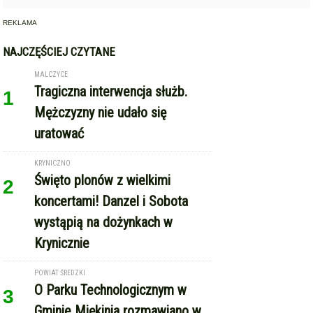
REKLAMA
NAJCZĘŚCIEJ CZYTANE
MALCZYCE
Tragiczna interwencja służb.
1
Mężczyzny nie udało się
uratować
KRYNICZNO
Święto plonów z wielkimi
2
koncertami! Danzel i Sobota
wystąpią na dożynkach w
Krynicznie
POWIAT ŚREDZKI
O Parku Technologicznym w
3
Gminie Miękinia rozmawiano w