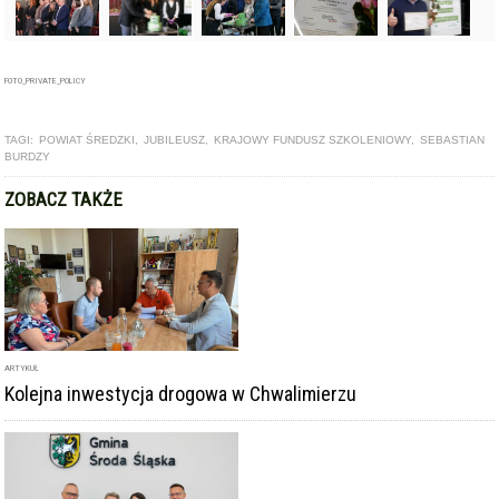
FOTO_PRIVATE_POLICY
TAGI:
POWIAT ŚREDZKI
,
JUBILEUSZ
,
KRAJOWY FUNDUSZ SZKOLENIOWY
,
SEBASTIAN
BURDZY
ZOBACZ TAKŻE
ARTYKUŁ
Kolejna inwestycja drogowa w Chwalimierzu