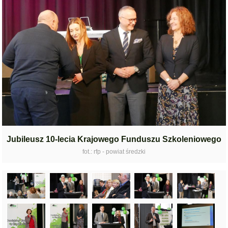
Jubileusz 10-lecia Krajowego Funduszu Szkoleniowego
fot.: rfp - powiat średzki