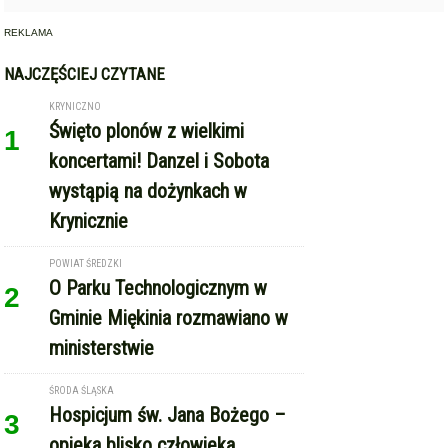
REKLAMA
NAJCZĘŚCIEJ CZYTANE
KRYNICZNO
Święto plonów z wielkimi
1
koncertami! Danzel i Sobota
wystąpią na dożynkach w
Krynicznie
POWIAT ŚREDZKI
O Parku Technologicznym w
2
Gminie Miękinia rozmawiano w
ministerstwie
ŚRODA ŚLĄSKA
Hospicjum św. Jana Bożego –
3
opieka blisko człowieka