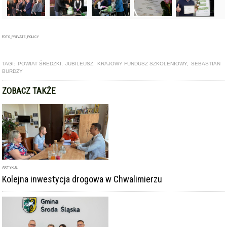
FOTO_PRIVATE_POLICY
TAGI:
POWIAT ŚREDZKI
,
JUBILEUSZ
,
KRAJOWY FUNDUSZ SZKOLENIOWY
,
SEBASTIAN
BURDZY
ZOBACZ TAKŻE
ARTYKUŁ
Kolejna inwestycja drogowa w Chwalimierzu