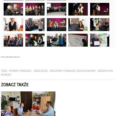
FOTO_PRIVATE_POLICY
TAGI:
POWIAT ŚREDZKI
,
JUBILEUSZ
,
KRAJOWY FUNDUSZ SZKOLENIOWY
,
SEBASTIAN
BURDZY
ZOBACZ TAKŻE