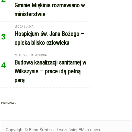
Gminie Miękinia rozmawiano w
ministerstwie
ŚRODA ŚLĄSKA
Hospicjum św. Jana Bożego –
3
opieka blisko człowieka
WILKSZYN, GM. MIĘKINIA
Budowa kanalizacji sanitarnej w
4
Wilkszynie – prace idą pełną
parą
REKLAMA
Copyright © Echo Średzkie / wcześniej EMka.news