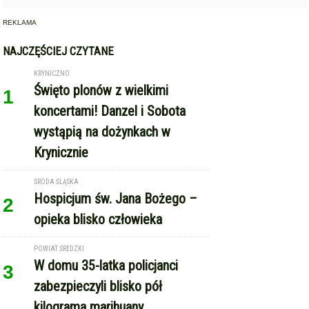
REKLAMA
NAJCZĘŚCIEJ CZYTANE
KRYNICZNO
Święto plonów z wielkimi
1
koncertami! Danzel i Sobota
wystąpią na dożynkach w
Krynicznie
ŚRODA ŚLĄSKA
Hospicjum św. Jana Bożego –
2
opieka blisko człowieka
POWIAT ŚREDZKI
W domu 35-latka policjanci
3
zabezpieczyli blisko pół
kilograma marihuany