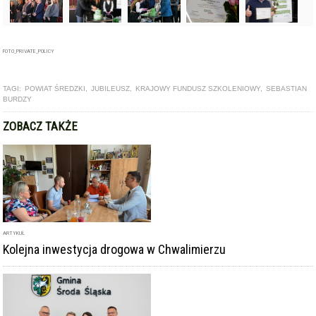
FOTO_PRIVATE_POLICY
TAGI:
POWIAT ŚREDZKI
,
JUBILEUSZ
,
KRAJOWY FUNDUSZ SZKOLENIOWY
,
SEBASTIAN
BURDZY
ZOBACZ TAKŻE
ARTYKUŁ
Kolejna inwestycja drogowa w Chwalimierzu