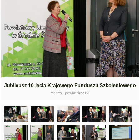
Jubileusz 10-lecia Krajowego Funduszu Szkoleniowego
fot.: rfp - powiat średzki