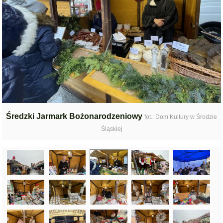
Średzki Jarmark Bożonarodzeniowy
fot.: Dom Kultury w Środzie
Śląskiej