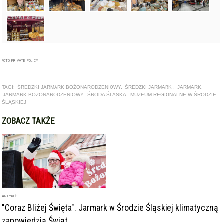
FOTO_PRIVATE_POLICY
TAGI:
ŚREDZKI JARMARK BOŻONARODZENIOWY
,
ŚREDZKI JARMARK
,
JARMARK
,
JARMARK BOŻONARODZENIOWY
,
ŚRODA ŚLĄSKA
,
MUZEUM REGIONALNE W ŚRODZIE
ŚLĄSKIEJ
ZOBACZ TAKŻE
ARTYKUŁ
"Coraz Bliżej Święta". Jarmark w Środzie Śląskiej klimatyczną
zapowiedzią Świąt