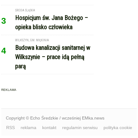
ŚRODA ŚLĄSKA
Hospicjum św. Jana Bożego –
3
opieka blisko człowieka
WILKSZYN, GM. MIĘKINIA
Budowa kanalizacji sanitarnej w
4
Wilkszynie – prace idą pełną
parą
REKLAMA
Copyright © Echo Średzkie / wcześniej EMka.news
RSS
reklama
kontakt
regulamin serwisu
polityka cookie