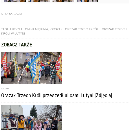
FOTO_PRIVATE_POLICY
TAGI:
LUTYNIA
,
GMINA MIĘKINIA
,
ORSZAK
,
ORSZAK TRZECH KRÓLI
,
ORSZAK TRZECH
KRÓLI W LUTYNI
ZOBACZ TAKŻE
GALERIA
Orszak Trzech Króli przeszedł ulicami Lutyni [Zdjęcia]