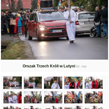
Orszak Trzech Króli w Lutyni
fot.: mpr