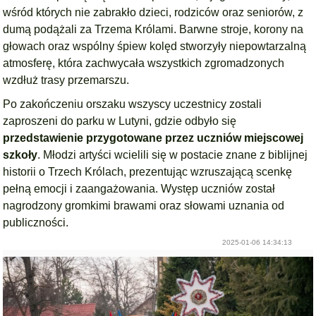
wśród których nie zabrakło dzieci, rodziców oraz seniorów, z
dumą podążali za Trzema Królami. Barwne stroje, korony na
głowach oraz wspólny śpiew kolęd stworzyły niepowtarzalną
atmosferę, która zachwycała wszystkich zgromadzonych
wzdłuż trasy przemarszu.
Po zakończeniu orszaku wszyscy uczestnicy zostali
zaproszeni do parku w Lutyni, gdzie odbyło się
przedstawienie przygotowane przez uczniów miejscowej
szkoły
. Młodzi artyści wcielili się w postacie znane z biblijnej
historii o Trzech Królach, prezentując wzruszającą scenkę
pełną emocji i zaangażowania. Występ uczniów został
nagrodzony gromkimi brawami oraz słowami uznania od
publiczności.
2025-01-06 14:34:13