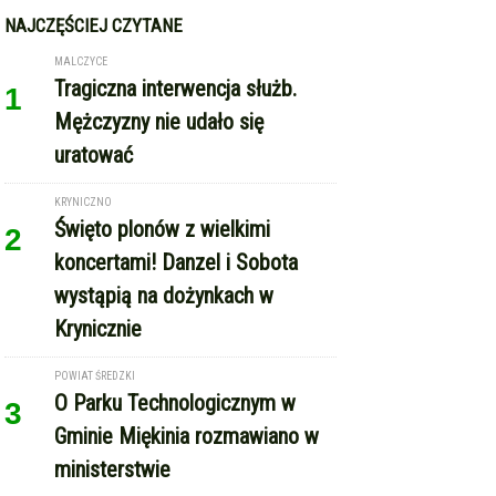
NAJCZĘŚCIEJ CZYTANE
MALCZYCE
Tragiczna interwencja służb.
1
Mężczyzny nie udało się
uratować
KRYNICZNO
Święto plonów z wielkimi
2
koncertami! Danzel i Sobota
wystąpią na dożynkach w
Krynicznie
POWIAT ŚREDZKI
O Parku Technologicznym w
3
Gminie Miękinia rozmawiano w
ministerstwie