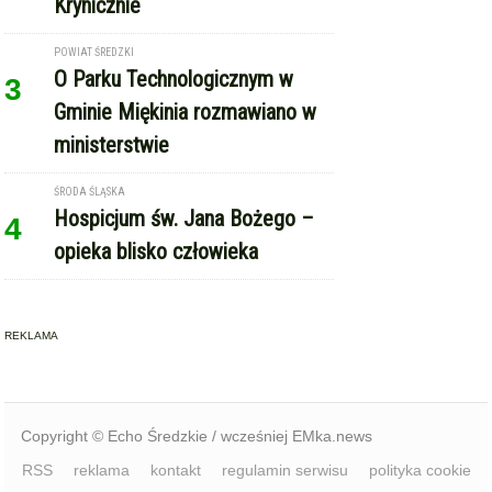
Krynicznie
POWIAT ŚREDZKI
O Parku Technologicznym w
3
Gminie Miękinia rozmawiano w
ministerstwie
ŚRODA ŚLĄSKA
Hospicjum św. Jana Bożego –
4
opieka blisko człowieka
REKLAMA
Copyright © Echo Średzkie / wcześniej EMka.news
RSS
reklama
kontakt
regulamin serwisu
polityka cookie