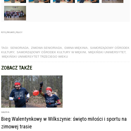
FOTO_PRIVATE_POLICY
TAGI:
SENIORIADA
,
ZIMOWA SENIORIADA
,
GMINA MIĘKINIA
,
SAMORZĄDOWY OŚRODEK
KULTURY
,
SAMORZĄDOWY OŚRODEK KULTURY W MIĘKINI
,
MIĘKIŃSKI UNIWERSYTET
,
MIĘKIŃSKI UNIWERSYTET TRZECIEGO WIEKU
ZOBACZ TAKŻE
GALERIA
Bieg Walentynkowy w Wilkszynie: święto miłości i sportu na
zimowej trasie