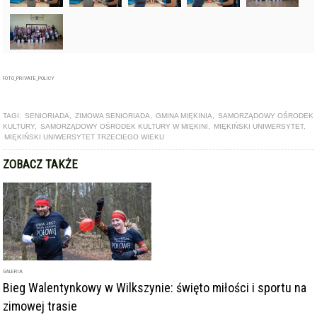
FOTO_PRIVATE_POLICY
TAGI:
SENIORIADA
,
ZIMOWA SENIORIADA
,
GMINA MIĘKINIA
,
SAMORZĄDOWY OŚRODEK
KULTURY
,
SAMORZĄDOWY OŚRODEK KULTURY W MIĘKINI
,
MIĘKIŃSKI UNIWERSYTET
,
MIĘKIŃSKI UNIWERSYTET TRZECIEGO WIEKU
ZOBACZ TAKŻE
GALERIA
Bieg Walentynkowy w Wilkszynie: święto miłości i sportu na
zimowej trasie