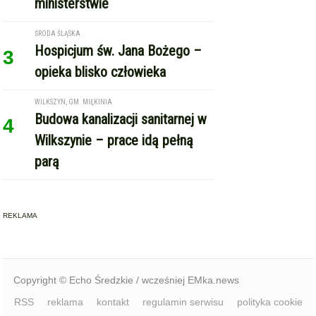
ministerstwie
ŚRODA ŚLĄSKA
Hospicjum św. Jana Bożego –
3
opieka blisko człowieka
WILKSZYN, GM. MIĘKINIA
Budowa kanalizacji sanitarnej w
4
Wilkszynie – prace idą pełną
parą
REKLAMA
Copyright © Echo Średzkie / wcześniej EMka.news
RSS
reklama
kontakt
regulamin serwisu
polityka cookie