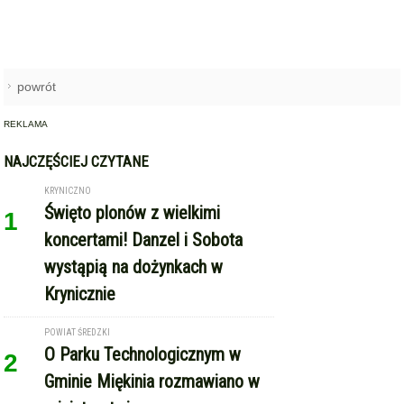
powrót
REKLAMA
NAJCZĘŚCIEJ CZYTANE
KRYNICZNO
Święto plonów z wielkimi
1
koncertami! Danzel i Sobota
wystąpią na dożynkach w
Krynicznie
POWIAT ŚREDZKI
O Parku Technologicznym w
2
Gminie Miękinia rozmawiano w