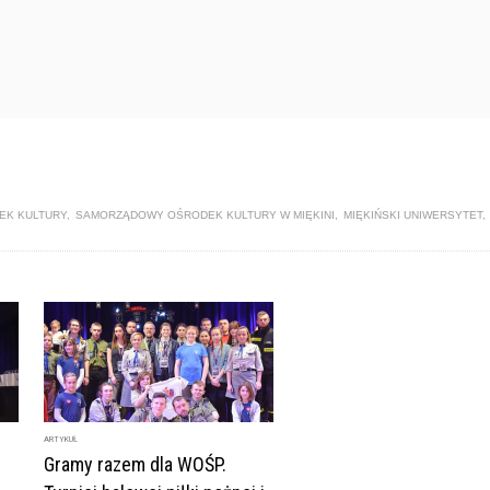
K KULTURY
,
SAMORZĄDOWY OŚRODEK KULTURY W MIĘKINI
,
MIĘKIŃSKI UNIWERSYTET
,
ARTYKUŁ
Gramy razem dla WOŚP.