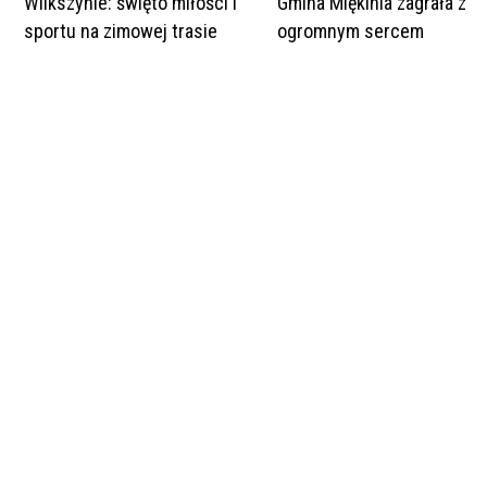
Wilkszynie: święto miłości i
Gmina Miękinia zagrała z
sportu na zimowej trasie
ogromnym sercem