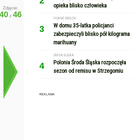
2
opieka blisko człowieka
Zdjęcie:
40
46
z
POWIAT ŚREDZKI
W domu 35-latka policjanci
3
zabezpieczyli blisko pół kilograma
marihuany
ŚRODA ŚLĄSKA
Polonia Środa Śląska rozpoczęła
4
sezon od remisu w Strzegomiu
REKLAMA