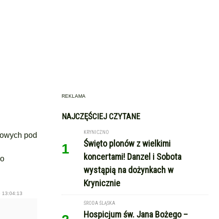
REKLAMA
NAJCZĘŚCIEJ CZYTANE
KRYNICZNO
rtowych pod
Święto plonów z wielkimi
1
koncertami! Danzel i Sobota
no
wystąpią na dożynkach w
Krynicznie
 13:04:13
ŚRODA ŚLĄSKA
Hospicjum św. Jana Bożego –