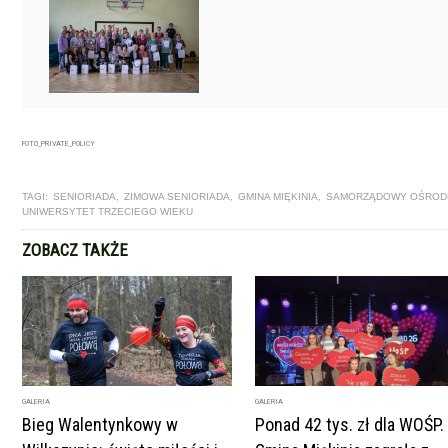
FOTO_PRIVATE_POLICY
TAGI:
SENIORIADA
,
ZIMOWA SENIORIADA
,
GMINA MIĘKINIA
,
SAMORZĄDOWY OŚRODE
UNIWERSYTET TRZECIEGO WIEKU
ZOBACZ TAKŻE
GALERIA
GALERIA
Bieg Walentynkowy w
Ponad 42 tys. zł dla WOŚP.