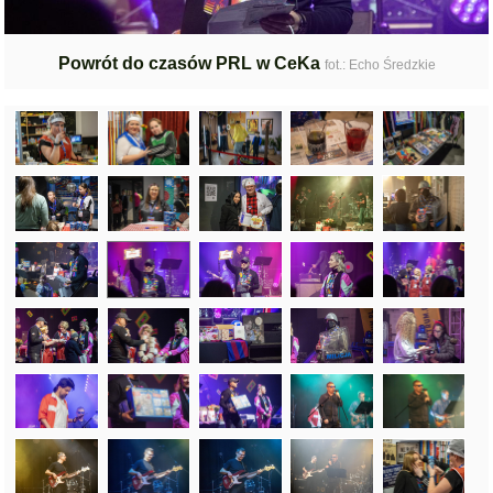
Powrót do czasów PRL w CeKa
fot.: Echo Średzkie