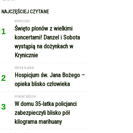
NAJCZĘŚCIEJ CZYTANE
KRYNICZNO
Święto plonów z wielkimi
1
koncertami! Danzel i Sobota
wystąpią na dożynkach w
Krynicznie
ŚRODA ŚLĄSKA
Hospicjum św. Jana Bożego –
2
opieka blisko człowieka
POWIAT ŚREDZKI
W domu 35-latka policjanci
3
zabezpieczyli blisko pół
kilograma marihuany