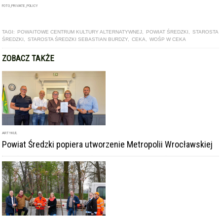
FOTO_PRIVATE_POLICY
TAGI:
POWAITOWE CENTRUM KULTURY ALTERNATYWNEJ
,
POWIAT ŚREDZKI
,
STAROSTA
ŚREDZKI
,
STAROSTA ŚREDZKI SEBASTIAN BURDZY
,
CEKA
,
WOŚP W CEKA
ZOBACZ TAKŻE
ARTYKUŁ
Powiat Średzki popiera utworzenie Metropolii Wrocławskiej