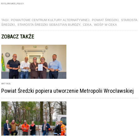
FOTO_PRIVATE_POLICY
TAGI:
POWAITOWE CENTRUM KULTURY ALTERNATYWNEJ
,
POWIAT ŚREDZKI
,
STAROSTA
ŚREDZKI
,
STAROSTA ŚREDZKI SEBASTIAN BURDZY
,
CEKA
,
WOŚP W CEKA
ZOBACZ TAKŻE
ARTYKUŁ
Powiat Średzki popiera utworzenie Metropolii Wrocławskiej