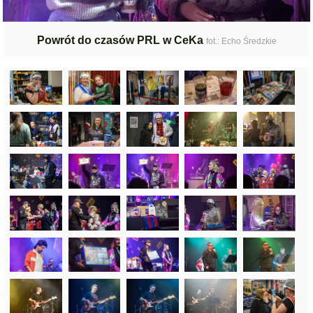
Powrót do czasów PRL w CeKa
fot.: Echo Średzkie