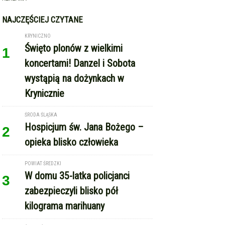
NAJCZĘŚCIEJ CZYTANE
KRYNICZNO
Święto plonów z wielkimi
1
koncertami! Danzel i Sobota
wystąpią na dożynkach w
Krynicznie
ŚRODA ŚLĄSKA
Hospicjum św. Jana Bożego –
2
opieka blisko człowieka
POWIAT ŚREDZKI
W domu 35-latka policjanci
3
zabezpieczyli blisko pół
kilograma marihuany