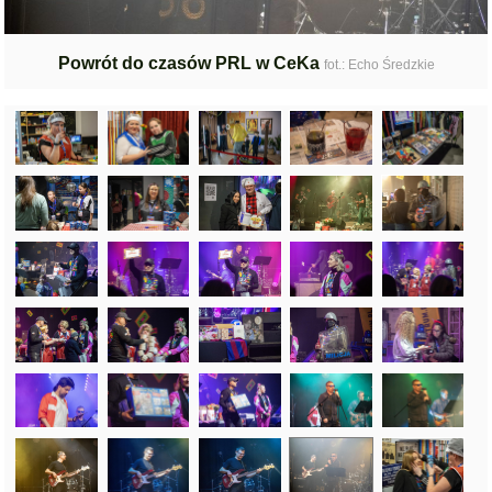
Powrót do czasów PRL w CeKa
fot.: Echo Średzkie