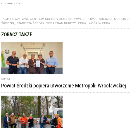
FOTO_PRIVATE_POLICY
TAGI:
POWAITOWE CENTRUM KULTURY ALTERNATYWNEJ
,
POWIAT ŚREDZKI
,
STAROSTA
ŚREDZKI
,
STAROSTA ŚREDZKI SEBASTIAN BURDZY
,
CEKA
,
WOŚP W CEKA
ZOBACZ TAKŻE
ARTYKUŁ
Powiat Średzki popiera utworzenie Metropolii Wrocławskiej