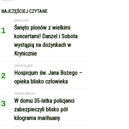
NAJCZĘŚCIEJ CZYTANE
KRYNICZNO
Święto plonów z wielkimi
1
koncertami! Danzel i Sobota
wystąpią na dożynkach w
Krynicznie
ŚRODA ŚLĄSKA
Hospicjum św. Jana Bożego –
2
opieka blisko człowieka
POWIAT ŚREDZKI
W domu 35-latka policjanci
3
zabezpieczyli blisko pół
kilograma marihuany