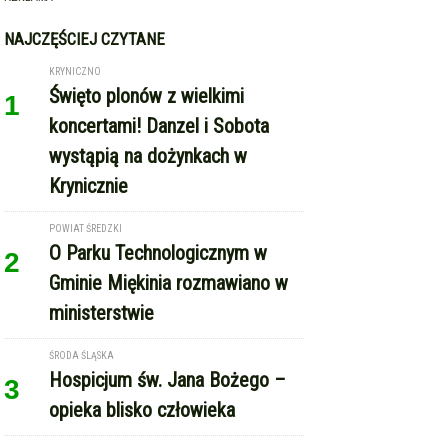
NAJCZĘŚCIEJ CZYTANE
KRYNICZNO
Święto plonów z wielkimi
1
koncertami! Danzel i Sobota
wystąpią na dożynkach w
Krynicznie
POWIAT ŚREDZKI
O Parku Technologicznym w
2
Gminie Miękinia rozmawiano w
ministerstwie
ŚRODA ŚLĄSKA
Hospicjum św. Jana Bożego –
3
opieka blisko człowieka