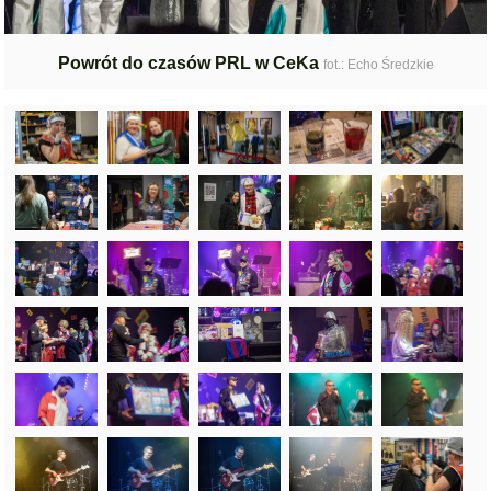
Powrót do czasów PRL w CeKa
fot.: Echo Średzkie