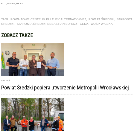
FOTO_PRIVATE_POLICY
TAGI:
POWAITOWE CENTRUM KULTURY ALTERNATYWNEJ
,
POWIAT ŚREDZKI
,
STAROSTA
ŚREDZKI
,
STAROSTA ŚREDZKI SEBASTIAN BURDZY
,
CEKA
,
WOŚP W CEKA
ZOBACZ TAKŻE
ARTYKUŁ
Powiat Średzki popiera utworzenie Metropolii Wrocławskiej