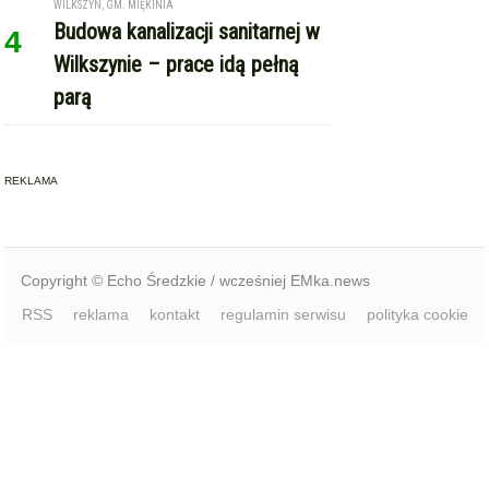
WILKSZYN, GM. MIĘKINIA
Budowa kanalizacji sanitarnej w
4
Wilkszynie – prace idą pełną
parą
REKLAMA
Copyright © Echo Średzkie / wcześniej EMka.news
RSS
reklama
kontakt
regulamin serwisu
polityka cookie