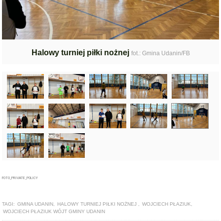
Halowy turniej piłki nożnej
fot.: Gmina Udanin/FB
FOTO_PRIVATE_POLICY
TAGI:
GMINA UDANIN
,
HALOWY TURNIEJ PIŁKI NOŻNEJ
,
WOJCIECH PŁAZIUK
,
WOJCIECH PŁAZIUK WÓJT GMINY UDANIN