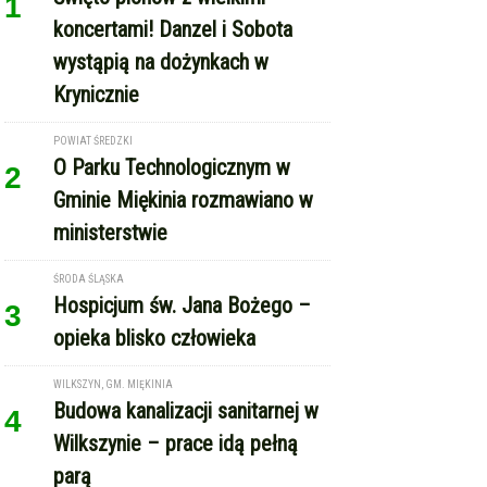
1
koncertami! Danzel i Sobota
wystąpią na dożynkach w
Krynicznie
POWIAT ŚREDZKI
O Parku Technologicznym w
2
Gminie Miękinia rozmawiano w
ministerstwie
ŚRODA ŚLĄSKA
Hospicjum św. Jana Bożego –
3
opieka blisko człowieka
WILKSZYN, GM. MIĘKINIA
Budowa kanalizacji sanitarnej w
4
Wilkszynie – prace idą pełną
parą