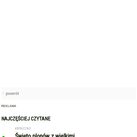
powrót
REKLAMA
NAJCZĘŚCIEJ CZYTANE
KRYNICZNO
Święto plonów z wielkimi