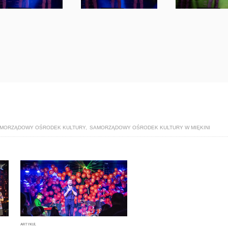
MORZĄDOWY OŚRODEK KULTURY
,
SAMORZĄDOWY OŚRODEK KULTURY W MIĘKINI
ARTYKUŁ