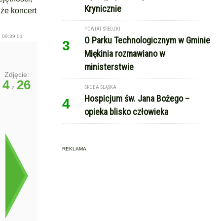
Krynicznie
 że koncert
POWIAT ŚREDZKI
 09:39:01
O Parku Technologicznym w Gminie
3
Miękinia rozmawiano w
ministerstwie
Zdjęcie:
4
26
z
ŚRODA ŚLĄSKA
Hospicjum św. Jana Bożego –
4
opieka blisko człowieka
REKLAMA