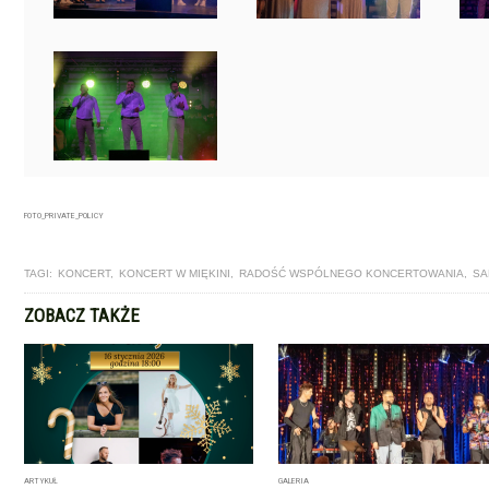
FOTO_PRIVATE_POLICY
TAGI:
KONCERT
,
KONCERT W MIĘKINI
,
RADOŚĆ WSPÓLNEGO KONCERTOWANIA
,
SA
ZOBACZ TAKŻE
ARTYKUŁ
GALERIA