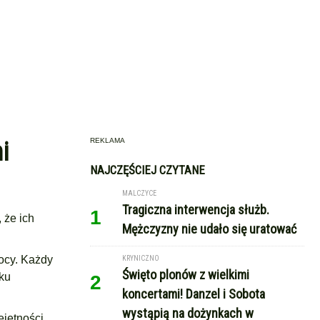
REKLAMA
i
NAJCZĘŚCIEJ CZYTANE
MALCZYCE
Tragiczna interwencja służb.
1
, że ich
Mężczyzny nie udało się uratować
mocy. Każdy
KRYNICZNO
Święto plonów z wielkimi
oku
2
koncertami! Danzel i Sobota
wystąpią na dożynkach w
jętności,