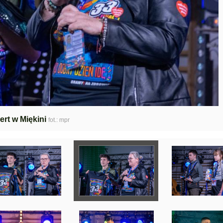
rt w Miękini
fot.: mpr