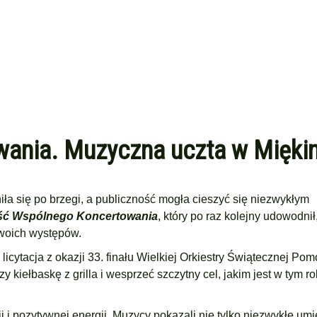
ania. Muzyczna uczta w Miękin
ła się po brzegi, a publiczność mogła cieszyć się niezwykłym
ć Wspólnego Koncertowania
, który po raz kolejny udowodnił
swoich występów.
icytacja z okazji 33. finału Wielkiej Orkiestry Świątecznej Po
y kiełbaskę z grilla i wesprzeć szczytny cel, jakim jest w tym r
 pozytywnej energii. Muzycy pokazali nie tylko niezwykłe umie