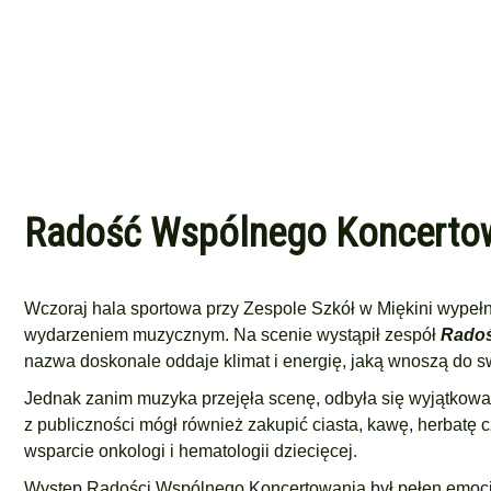
Radość Wspólnego Koncertow
Wczoraj hala sportowa przy Zespole Szkół w Miękini wypełni
wydarzeniem muzycznym. Na scenie wystąpił zespół
Radoś
nazwa doskonale oddaje klimat i energię, jaką wnoszą do 
Jednak zanim muzyka przejęła scenę, odbyła się wyjątkowa l
z publiczności mógł również zakupić ciasta, kawę, herbatę cz
wsparcie onkologi i hematologii dziecięcej.
Występ Radości Wspólnego Koncertowania był pełen emocji i