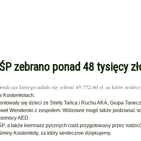
 zebrano ponad 48 tysięcy zł
podczas którego udało się zebrać 48 772,40 zł. za które serdec
 w Kostomłotach.
zentowały się dzieci ze Strefy Tańca i Ruchu AKA, Grupa Tane
aweł Wenderski z zespołem. Widzowie mogli także podziwiać sol
 pomocy AED.
, a także kiermasz pysznych ciast przygotowany przez rodzic
miny Kostomłoty, za który serdecznie dziękujemy.