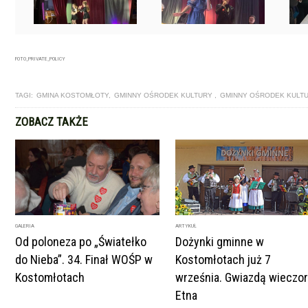
FOTO_PRIVATE_POLICY
TAGI:
GMINA KOSTOMŁOTY
,
GMINNY OŚRODEK KULTURY
,
GMINNY OŚRODEK KULT
ZOBACZ TAKŻE
GALERIA
ARTYKUŁ
Od poloneza po „Światełko
Dożynki gminne w
do Nieba”. 34. Finał WOŚP w
Kostomłotach już 7
Kostomłotach
września. Gwiazdą wieczo
Etna