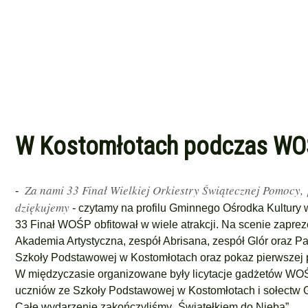
W Kostomłotach podczas WOŚP
Za nami 33 Finał Wielkiej Orkiestry Świątecznej Pomocy, 
-
dziękujemy
- czytamy na profilu Gminnego Ośrodka Kultury
33 Finał WOŚP obfitował w wiele atrakcji. Na scenie zapre
Akademia Artystyczna, zespół Abrisana, zespół Glór oraz P
Szkoły Podstawowej w Kostomłotach oraz pokaz pierwszej
W międzyczasie organizowane były licytacje gadżetów WOŚP
uczniów ze Szkoły Podstawowej w Kostomłotach i sołectw G
Całe wydarzenie zakończyliśmy „Światełkiem do Nieba”.