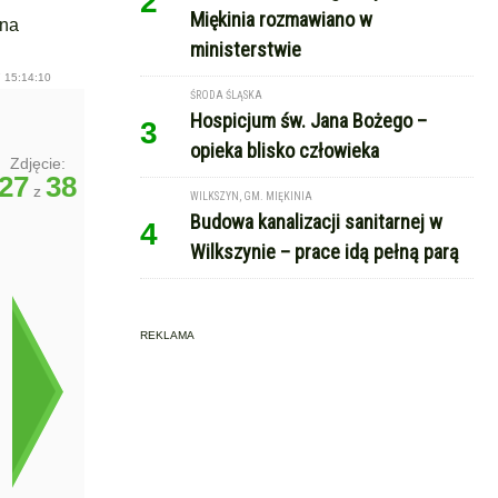
2
Miękinia rozmawiano w
 na
ministerstwie
 15:14:10
ŚRODA ŚLĄSKA
Hospicjum św. Jana Bożego –
3
opieka blisko człowieka
Zdjęcie:
27
38
z
WILKSZYN, GM. MIĘKINIA
Budowa kanalizacji sanitarnej w
4
Wilkszynie – prace idą pełną parą
REKLAMA