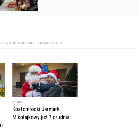
URY W KOSTOMŁOTACH
,
EDWARD KULIG
ARTYKUŁ
Kostomłocki Jarmark
Mikołajkowy już 7 grudnia
ru