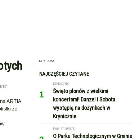
REKLAMA
otych
NAJCZĘŚCIEJ CZYTANE
znie
KRYNICZNO
Święto plonów z wielkimi
1
koncertami! Danzel i Sobota
czna ARTIA
wystąpią na dożynkach w
istki ze
Krynicznie
ów
POWIAT ŚREDZKI
O Parku Technologicznym w Gminie