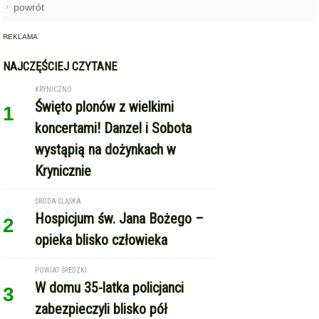
NAJCZĘŚCIEJ CZYTANE
KRYNICZNO
Święto plonów z wielkimi
1
koncertami! Danzel i Sobota
wystąpią na dożynkach w
Krynicznie
ŚRODA ŚLĄSKA
Hospicjum św. Jana Bożego –
2
opieka blisko człowieka
POWIAT ŚREDZKI
W domu 35-latka policjanci
3
zabezpieczyli blisko pół
kilograma marihuany
ŚRODA ŚLĄSKA