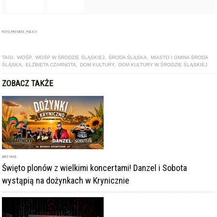
TAGI:
WOŚP
,
WOŚP W ŚRODZIE ŚLĄSKIEJ
,
ŚRODA ŚLĄSKA
,
MIASTO I GMINA ŚRODA
ŚLĄSKA
,
ELŻBIETA CZARNOTA
,
DOM KULTURY
,
DOM KULTURY W ŚRODZIE ŚLĄSKIEJ
ZOBACZ TAKŻE
ARTYKUŁ
Święto plonów z wielkimi koncertami! Danzel i Sobota
wystąpią na dożynkach w Krynicznie