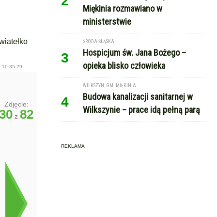
2
Miękinia rozmawiano w
ministerstwie
wiatełko
ŚRODA ŚLĄSKA
Hospicjum św. Jana Bożego –
3
opieka blisko człowieka
 10:35:29
WILKSZYN, GM. MIĘKINIA
Budowa kanalizacji sanitarnej w
4
Zdjęcie:
Wilkszynie – prace idą pełną parą
30
82
z
REKLAMA