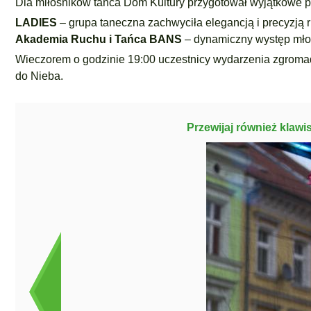
Dla miłośników tańca Dom Kultury przygotował wyjątkowe p
LADIES
– grupa taneczna zachwyciła elegancją i precyzją 
Akademia Ruchu i Tańca BANS
– dynamiczny występ młod
Wieczorem o godzinie 19:00 uczestnicy wydarzenia zgromad
do Nieba.
Przewijaj również klawi