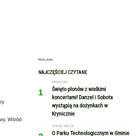
REKLAMA
NAJCZĘŚCIEJ CZYTANE
KRYNICZNO
Święto plonów z wielkimi
1
koncertami! Danzel i Sobota
ry
wystąpią na dożynkach w
Krynicznie
awy. Wśród
POWIAT ŚREDZKI
O Parku Technologicznym w Gminie