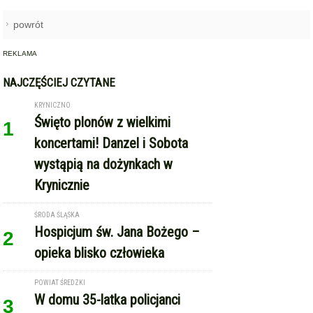
NAJCZĘŚCIEJ CZYTANE
KRYNICZNO
Święto plonów z wielkimi
1
koncertami! Danzel i Sobota
wystąpią na dożynkach w
Krynicznie
ŚRODA ŚLĄSKA
Hospicjum św. Jana Bożego –
2
opieka blisko człowieka
POWIAT ŚREDZKI
W domu 35-latka policjanci
3
zabezpieczyli blisko pół
kilograma marihuany
ŚRODA ŚLĄSKA