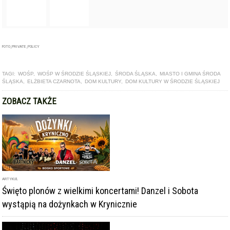
TAGI:
WOŚP
,
WOŚP W ŚRODZIE ŚLĄSKIEJ
,
ŚRODA ŚLĄSKA
,
MIASTO I GMINA ŚRODA
ŚLĄSKA
,
ELŻBIETA CZARNOTA
,
DOM KULTURY
,
DOM KULTURY W ŚRODZIE ŚLĄSKIEJ
ZOBACZ TAKŻE
ARTYKUŁ
Święto plonów z wielkimi koncertami! Danzel i Sobota
wystąpią na dożynkach w Krynicznie