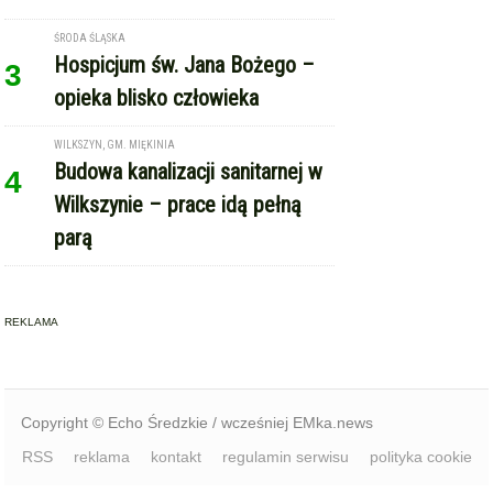
ŚRODA ŚLĄSKA
Hospicjum św. Jana Bożego –
3
opieka blisko człowieka
WILKSZYN, GM. MIĘKINIA
Budowa kanalizacji sanitarnej w
4
Wilkszynie – prace idą pełną
parą
REKLAMA
Copyright © Echo Średzkie / wcześniej EMka.news
RSS
reklama
kontakt
regulamin serwisu
polityka cookie