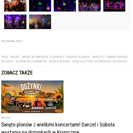
FOTO_PRIVATE_POLICY
TAGI:
WOŚP
,
WOŚP W ŚRODZIE ŚLĄSKIEJ
,
ŚRODA ŚLĄSKA
,
MIASTO I GMINA ŚRODA
ŚLĄSKA
,
ELŻBIETA CZARNOTA
,
DOM KULTURY
,
DOM KULTURY W ŚRODZIE ŚLĄSKIEJ
ZOBACZ TAKŻE
ARTYKUŁ
Święto plonów z wielkimi koncertami! Danzel i Sobota
wystąpią na dożynkach w Krynicznie