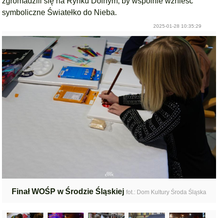
zgromadzili się na Rynku Dolnym, by wspólnie wznieść
symboliczne Światełko do Nieba.
2025-01-28 10:35:29
Finał WOŚP w Środzie Śląskiej
fot.: Dom Kultury Środa Śląska