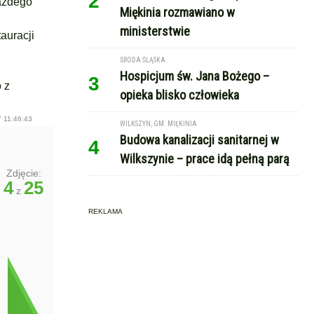
2
każdego
Miękinia rozmawiano w
ministerstwie
auracji
ŚRODA ŚLĄSKA
Hospicjum św. Jana Bożego –
3
 z
opieka blisko człowieka
 11:46:43
WILKSZYN, GM. MIĘKINIA
Budowa kanalizacji sanitarnej w
4
Wilkszynie – prace idą pełną parą
Zdjęcie:
4
25
z
REKLAMA