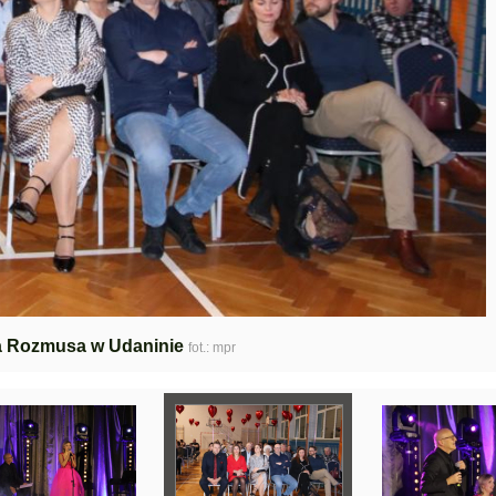
ta Rozmusa w Udaninie
fot.: mpr