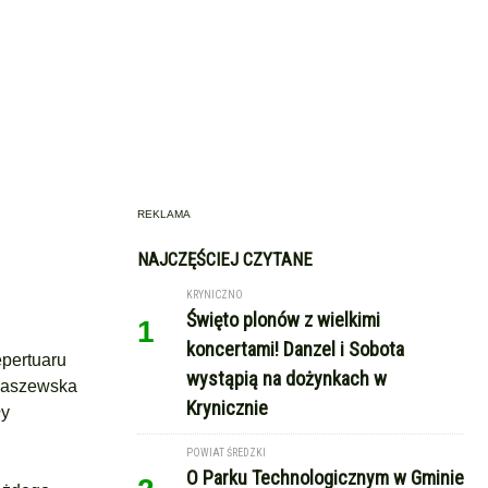
REKLAMA
NAJCZĘŚCIEJ CZYTANE
KRYNICZNO
Święto plonów z wielkimi
1
koncertami! Danzel i Sobota
epertuaru
wystąpią na dożynkach w
obaszewska
Krynicznie
ły
POWIAT ŚREDZKI
O Parku Technologicznym w Gminie