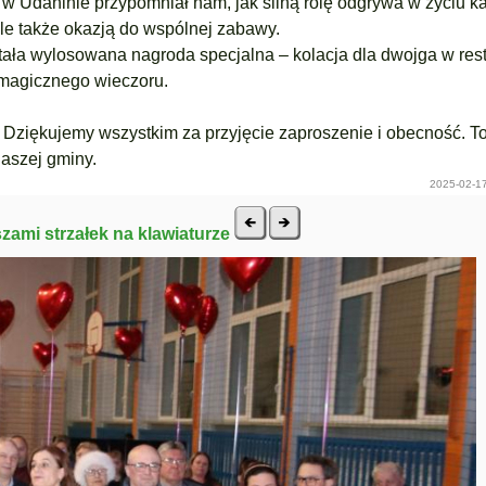
t w Udaninie przypomniał nam, jak silną rolę odgrywa w życiu 
le także okazją do wspólnej zabawy.
tała wylosowana nagroda specjalna – kolacja dla dwojga w rest
 magicznego wieczoru.
 Dziękujemy wszystkim za przyjęcie zaproszenie i obecność. To
naszej gminy.
2025-02-17
szami strzałek na klawiaturze