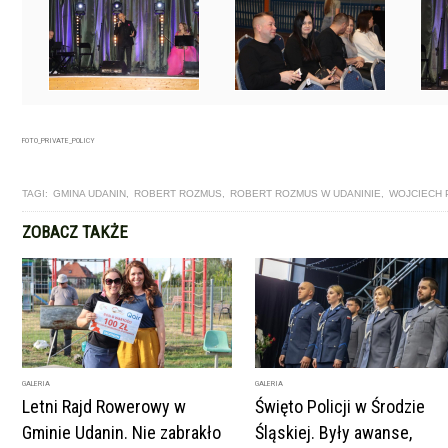
FOTO_PRIVATE_POLICY
TAGI:
GMINA UDANIN
,
ROBERT ROZMUS
,
ROBERT ROZMUS W UDANINIE
,
WOJCIECH 
ZOBACZ TAKŻE
GALERIA
GALERIA
Letni Rajd Rowerowy w
Święto Policji w Środzie
Gminie Udanin. Nie zabrakło
Śląskiej. Były awanse,