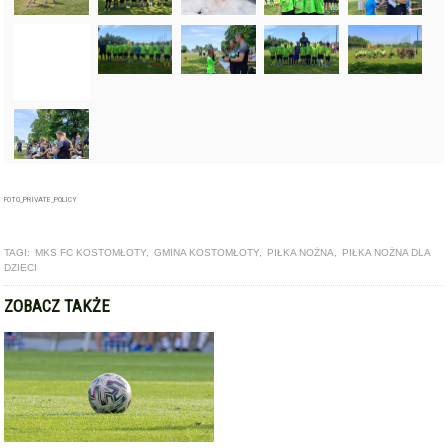
FOTO_PRIVATE_POLICY
TAGI:
MKS FC KOSTOMŁOTY
,
GMINA KOSTOMŁOTY
,
PIŁKA NOŻNA
,
PIŁKA NOŻNA DLA
DZIECI
ZOBACZ TAKŻE
ARTYKUŁ