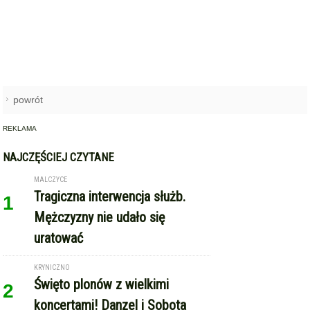
powrót
REKLAMA
NAJCZĘŚCIEJ CZYTANE
MALCZYCE
Tragiczna interwencja służb.
1
Mężczyzny nie udało się
uratować
KRYNICZNO
Święto plonów z wielkimi
2
koncertami! Danzel i Sobota
wystąpią na dożynkach w