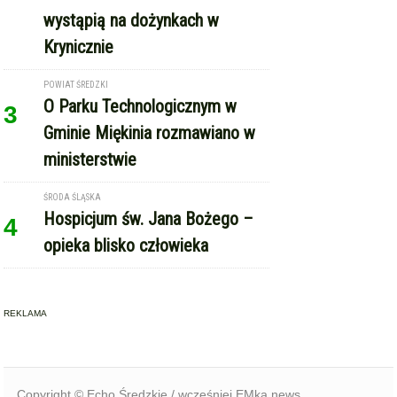
Krynicznie
POWIAT ŚREDZKI
O Parku Technologicznym w
3
Gminie Miękinia rozmawiano w
ministerstwie
ŚRODA ŚLĄSKA
Hospicjum św. Jana Bożego –
4
opieka blisko człowieka
REKLAMA
Copyright © Echo Średzkie / wcześniej EMka.news