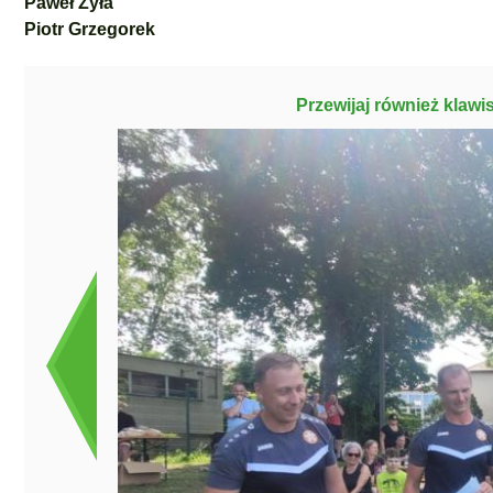
Paweł Żyła
Piotr Grzegorek
Przewijaj również klawi