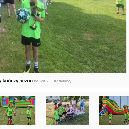
y kończy sezon
fot.: MKS FC Kostomłoty