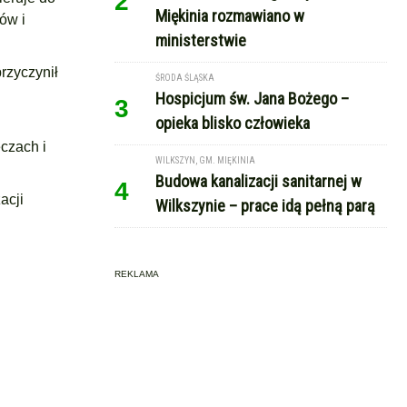
2
Miękinia rozmawiano w
ów i
ministerstwie
rzyczynił
ŚRODA ŚLĄSKA
Hospicjum św. Jana Bożego –
3
opieka blisko człowieka
czach i
WILKSZYN, GM. MIĘKINIA
Budowa kanalizacji sanitarnej w
4
acji
Wilkszynie – prace idą pełną parą
REKLAMA