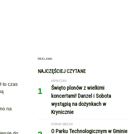
REKLAMA
NAJCZĘŚCIEJ CZYTANE
KRYNICZNO
ł to czas
Święto plonów z wielkimi
1
ną
koncertami! Danzel i Sobota
wystąpią na dożynkach w
wno na
Krynicznie
POWIAT ŚREDZKI
O Parku Technologicznym w Gminie
ieruje do