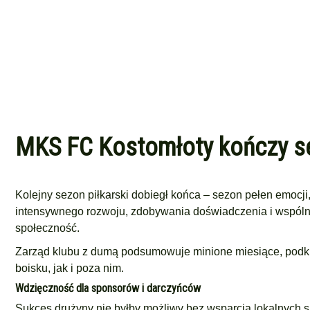
MKS FC Kostomłoty kończy se
Kolejny sezon piłkarski dobiegł końca – sezon pełen emocj
intensywnego rozwoju, zdobywania doświadczenia i wspólnej
społeczność.
Zarząd klubu z dumą podsumowuje minione miesiące, podkr
boisku, jak i poza nim.
Wdzięczność dla sponsorów i darczyńców
Sukces drużyny nie byłby możliwy bez wsparcia lokalnych s