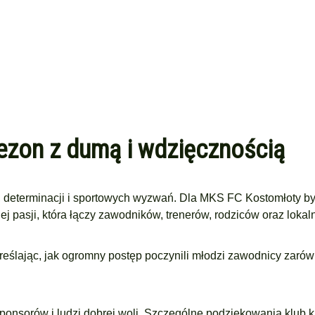
zon z dumą i wdzięcznością
i, determinacji i sportowych wyzwań. Dla MKS FC Kostomłoty by
 pasji, która łączy zawodników, trenerów, rodziców oraz lokal
eślając, jak ogromny postęp poczynili młodzi zawodnicy zaró
ponsorów i ludzi dobrej woli. Szczególne podziękowania klub k