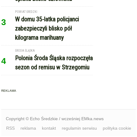
POWIAT ŚREDZKI
W domu 35-latka policjanci
3
zabezpieczyli blisko pół
kilograma marihuany
ŚRODA ŚLĄSKA
Polonia Środa Śląska rozpoczęła
4
sezon od remisu w Strzegomiu
REKLAMA
Copyright © Echo Średzkie / wcześniej EMka.news
RSS
reklama
kontakt
regulamin serwisu
polityka cookie