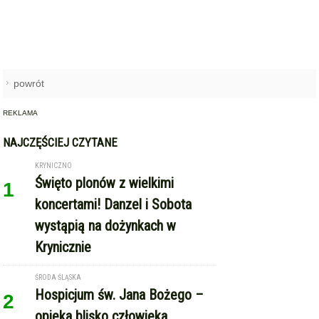
powrót
REKLAMA
NAJCZĘŚCIEJ CZYTANE
KRYNICZNO
Święto plonów z wielkimi
1
koncertami! Danzel i Sobota
wystąpią na dożynkach w
Krynicznie
ŚRODA ŚLĄSKA
Hospicjum św. Jana Bożego –
2
opieka blisko człowieka