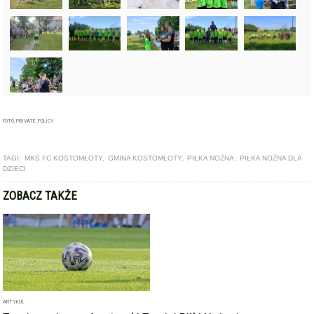
FOTO_PRIVATE_POLICY
TAGI:
MKS FC KOSTOMŁOTY
,
GMINA KOSTOMŁOTY
,
PIŁKA NOŻNA
,
PIŁKA NOŻNA DLA
DZIECI
ZOBACZ TAKŻE
ARTYKUŁ