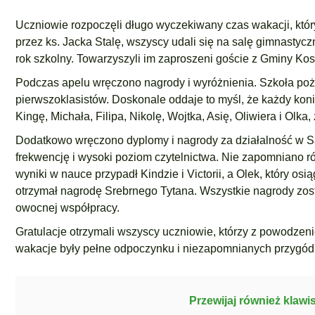
Uczniowie rozpoczęli długo wyczekiwany czas wakacji, któr
przez ks. Jacka Stalę, wszyscy udali się na salę gimnastyc
rok szkolny. Towarzyszyli im zaproszeni goście z Gminy Ko
Podczas apelu wręczono nagrody i wyróżnienia. Szkoła poż
pierwszoklasistów. Doskonale oddaje to myśl, że każdy kon
Kingę, Michała, Filipa, Nikolę, Wojtka, Asię, Oliwiera i Ol
Dodatkowo wręczono dyplomy i nagrody za działalność w 
frekwencję i wysoki poziom czytelnictwa. Nie zapomniano r
wyniki w nauce przypadł Kindzie i Victorii, a Olek, który 
otrzymał nagrodę Srebrnego Tytana. Wszystkie nagrody zos
owocnej współpracy.
Gratulacje otrzymali wszyscy uczniowie, którzy z powodzenie
wakacje były pełne odpoczynku i niezapomnianych przygód,
Przewijaj również klawi