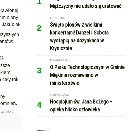
1
Mężczyzny nie udało się uratować
prawionej
y miniony
KRYNICZNO
Święto plonów z wielkimi
 Jakubiak.
2
koncertami! Danzel i Sobota
rzyszłych
wystąpią na dożynkach w
wentów:
Krynicznie
0%
POWIAT ŚREDZKI
yższe
O Parku Technologicznym w Gminie
3
okiem,
Miękinia rozmawiano w
 cały rok
ministerstwie
ŚRODA ŚLĄSKA
 by
Hospicjum św. Jana Bożego –
4
pomnień.
opieka blisko człowieka
 21:59:49