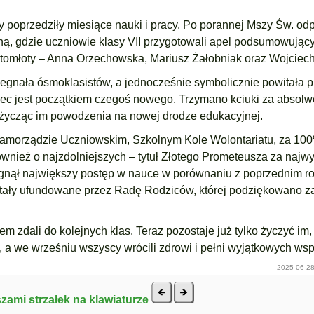
y poprzedziły miesiące nauki i pracy. Po porannej Mszy Św. od
zną, gdzie uczniowie klasy VII przygotowali apel podsumowując
stomłoty – Anna Orzechowska, Mariusz Żałobniak oraz Wojciech
egnała ósmoklasistów, a jednocześnie symbolicznie powitała p
iec jest początkiem czegoś nowego. Trzymano kciuki za absol
ka, życząc im powodzenia na nowej drodze edukacyjnej.
Samorządzie Uczniowskim, Szkolnym Kole Wolontariatu, za 10
ównież o najzdolniejszych – tytuł Złotego Prometeusza za najw
osiągnął największy postęp w nauce w porównaniu z poprzednim r
tały ufundowane przez Radę Rodziców, której podziękowano za
m zdali do kolejnych klas. Teraz pozostaje już tylko życzyć im,
 a we wrześniu wszyscy wrócili zdrowi i pełni wyjątkowych ws
2025-06-28
szami strzałek na klawiaturze